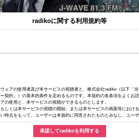
radikoに関する利用規約等
日（金）09:00～11:30
KYO UNITED
リックで選ばれた曲を生演奏♪▼世界の豚肉事情を聞く！▼カビラの妄想ヴァーチャル実
FANATIC
の試合を妄想バーチャル実況！
KAI PERCENT WORLD
セント」というスポットライトを当ててニュースの真相に迫ります。
EYES ON THE FUTURE
ョンをピックアップします。
NG
ック！
承諾してradikoを利用する
 TIPS