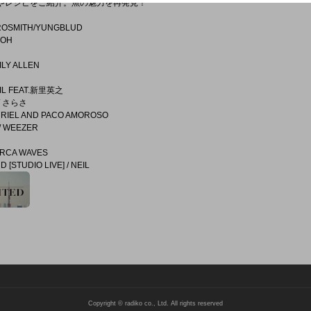
識やレシピをご紹介。魚の魅力を再発見！
EROSMITH/YUNGBLUD
TOH
LILY ALLEN
IL FEAT.新里英之
 / さらさ
A7RIEL AND PACO AMOROSO
/ WEEZER
IRCA WAVES
 [STUDIO LIVE] / NEIL
Copyright © radiko co., Ltd. All rights reserved