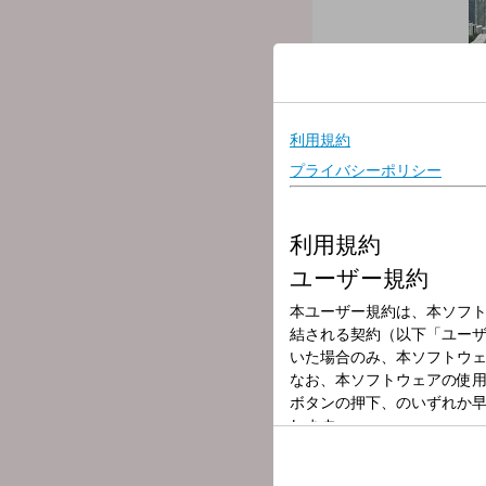
放送局
放送時間
2025年11月28
番組名
-JK RADIO-TO
Neilさんがあなたのク
ピ！
▼9:35 Yakult FOOTBALL 
カビラが気になるサッカー
▼9:45 TOKYO ZEIRISHI
気になるニュースを「パー
▼10:20 電話リレーサービス 
未来のためのグッドアクシ
▼10:40 TOKYO CROSSI
世界の「豚肉事情」をチェ
▼11:10 Bon Quish FISH &