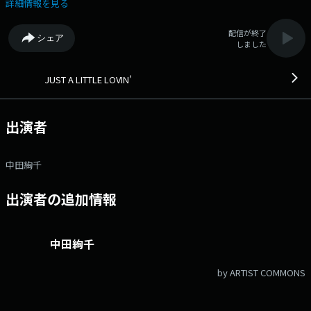
プログラム。 モデル・俳優の中田絢千がナビゲート。
詳細情報を見る
▼5:12「LIVING ON THE EARTH」 ゲストは、DJのTOWA TEIさん。
2026年はどんな年に？ ▼5:35「FIND MYSELF」 様々な話題があった
配信が終了
シェア
2025年。 活躍した人は誰なのか！？ 四半期それぞれ、番組が独自に選
しました
び、MVPを発表します！ ▼番組へもご参加ください！ #JLL813 をつ
けてのツイート、メッセージもお待ちしています！ 05:01 BIRDS OF A
FEATHER / BILLIE EILISH 05:07 MVP / MICHELLE 05:17 ALA&MOANA /
JUST A LITTLE LOVIN'
TOWA TEI 05:21 ARE YOU EVEN REAL / TEDDY SWIMS/GIVEON 05:28
(SITTIN ON)THE DOCK OF THE BAY / OTIS REDDING 05:40 律せないりっ
ちゃん / りっちゃん＆シンガーさんたち 05:46 TWILIGHT ZONE / ARIANA
出演者
GRANDE 05:52 おつかれSUMMER / HALCALI TOWA TEI(5:12ごろ出
演)
中田絢千
出演者の追加情報
中田絢千
by ARTIST COMMONS