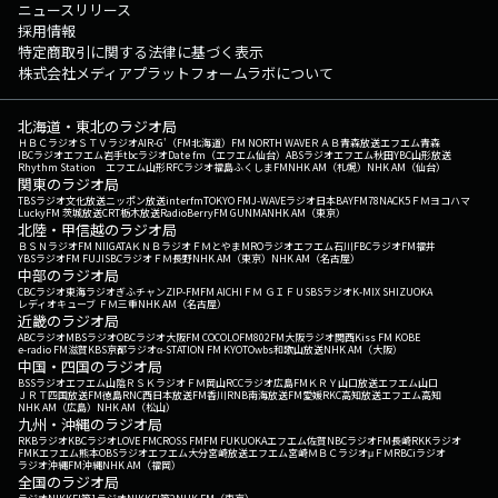
ニュースリリース
採用情報
特定商取引に関する法律に基づく表示
株式会社メディアプラットフォームラボについて
北海道・東北のラジオ局
ＨＢＣラジオ
ＳＴＶラジオ
AIR-G'（FM北海道）
FM NORTH WAVE
ＲＡＢ青森放送
エフエム青森
IBCラジオ
エフエム岩手
tbcラジオ
Date fm（エフエム仙台）
ABSラジオ
エフエム秋田
YBC山形放送
Rhythm Station エフエム山形
RFCラジオ福島
ふくしまFM
NHK AM（札幌）
NHK AM（仙台）
関東のラジオ局
TBSラジオ
文化放送
ニッポン放送
interfm
TOKYO FM
J-WAVE
ラジオ日本
BAYFM78
NACK5
ＦＭヨコハマ
LuckyFM 茨城放送
CRT栃木放送
RadioBerry
FM GUNMA
NHK AM（東京）
北陸・甲信越のラジオ局
ＢＳＮラジオ
FM NIIGATA
ＫＮＢラジオ
ＦＭとやま
MROラジオ
エフエム石川
FBCラジオ
FM福井
YBSラジオ
FM FUJI
SBCラジオ
ＦＭ長野
NHK AM（東京）
NHK AM（名古屋）
中部のラジオ局
CBCラジオ
東海ラジオ
ぎふチャン
ZIP-FM
FM AICHI
ＦＭ ＧＩＦＵ
SBSラジオ
K-MIX SHIZUOKA
レディオキューブ ＦＭ三重
NHK AM（名古屋）
近畿のラジオ局
ABCラジオ
MBSラジオ
OBCラジオ大阪
FM COCOLO
FM802
FM大阪
ラジオ関西
Kiss FM KOBE
e-radio FM滋賀
KBS京都ラジオ
α-STATION FM KYOTO
wbs和歌山放送
NHK AM（大阪）
中国・四国のラジオ局
BSSラジオ
エフエム山陰
ＲＳＫラジオ
ＦＭ岡山
RCCラジオ
広島FM
ＫＲＹ山口放送
エフエム山口
ＪＲＴ四国放送
FM徳島
RNC西日本放送
FM香川
RNB南海放送
FM愛媛
RKC高知放送
エフエム高知
NHK AM（広島）
NHK AM（松山）
九州・沖縄のラジオ局
RKBラジオ
KBCラジオ
LOVE FM
CROSS FM
FM FUKUOKA
エフエム佐賀
NBCラジオ
FM長崎
RKKラジオ
FMKエフエム熊本
OBSラジオ
エフエム大分
宮崎放送
エフエム宮崎
ＭＢＣラジオ
μＦＭ
RBCiラジオ
ラジオ沖縄
FM沖縄
NHK AM（福岡）
全国のラジオ局