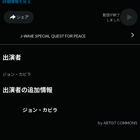
UNITED」では、リスナーの皆さんから「戦争の記憶」を募集し、紹介し
詳細情報を見る
きれないほど多くのメッセージが寄せられました。 戦中・戦後を生きた
方々の体験、家族から受け継がれた物語、そして平和を願う声——それぞ
配信が終了
シェア
れの記憶は、時代を超えて私たちに語りかけています。 12月31日の放
しました
送では、8月15日の番組内で紹介しきれなかった貴重なメッセージをあら
ためて取り上げ、戦争の記憶を未来へつなぐ時間をお届けします。
19:15 語り継ぐこと / 元ちとせ 19:26 兵士Aくんの歌 / 七尾旅人 19:43 さ
J-WAVE SPECIAL QUEST FOR PEACE
とうきび畑 / 森山良子 20:00 悲しくてやりきれない / コトリンゴ 20:21
明日なき世界 / RCサクセション
出演者
ジョン・カビラ
出演者の追加情報
ジョン・カビラ
by ARTIST COMMONS