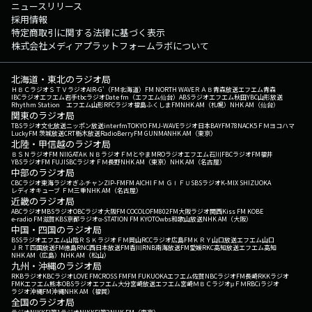
ニュースリリース
採用情報
特定商取引に関する法律に基づく表示
株式会社メディアプラットフォームラボについて
北海道・東北のラジオ局
ＨＢＣラジオ
ＳＴＶラジオ
AIR-G'（FM北海道）
FM NORTH WAVE
ＲＡＢ青森放送
エフエム青森
IBCラジオ
エフエム岩手
tbcラジオ
Date fm（エフエム仙台）
ABSラジオ
エフエム秋田
YBC山形放送
Rhythm Station エフエム山形
RFCラジオ福島
ふくしまFM
NHK AM（札幌）
NHK AM（仙台）
関東のラジオ局
TBSラジオ
文化放送
ニッポン放送
interfm
TOKYO FM
J-WAVE
ラジオ日本
BAYFM78
NACK5
ＦＭヨコハマ
LuckyFM 茨城放送
CRT栃木放送
RadioBerry
FM GUNMA
NHK AM（東京）
北陸・甲信越のラジオ局
ＢＳＮラジオ
FM NIIGATA
ＫＮＢラジオ
ＦＭとやま
MROラジオ
エフエム石川
FBCラジオ
FM福井
YBSラジオ
FM FUJI
SBCラジオ
ＦＭ長野
NHK AM（東京）
NHK AM（名古屋）
中部のラジオ局
CBCラジオ
東海ラジオ
ぎふチャン
ZIP-FM
FM AICHI
ＦＭ ＧＩＦＵ
SBSラジオ
K-MIX SHIZUOKA
レディオキューブ ＦＭ三重
NHK AM（名古屋）
近畿のラジオ局
ABCラジオ
MBSラジオ
OBCラジオ大阪
FM COCOLO
FM802
FM大阪
ラジオ関西
Kiss FM KOBE
e-radio FM滋賀
KBS京都ラジオ
α-STATION FM KYOTO
wbs和歌山放送
NHK AM（大阪）
中国・四国のラジオ局
BSSラジオ
エフエム山陰
ＲＳＫラジオ
ＦＭ岡山
RCCラジオ
広島FM
ＫＲＹ山口放送
エフエム山口
ＪＲＴ四国放送
FM徳島
RNC西日本放送
FM香川
RNB南海放送
FM愛媛
RKC高知放送
エフエム高知
NHK AM（広島）
NHK AM（松山）
九州・沖縄のラジオ局
RKBラジオ
KBCラジオ
LOVE FM
CROSS FM
FM FUKUOKA
エフエム佐賀
NBCラジオ
FM長崎
RKKラジオ
FMKエフエム熊本
OBSラジオ
エフエム大分
宮崎放送
エフエム宮崎
ＭＢＣラジオ
μＦＭ
RBCiラジオ
ラジオ沖縄
FM沖縄
NHK AM（福岡）
全国のラジオ局