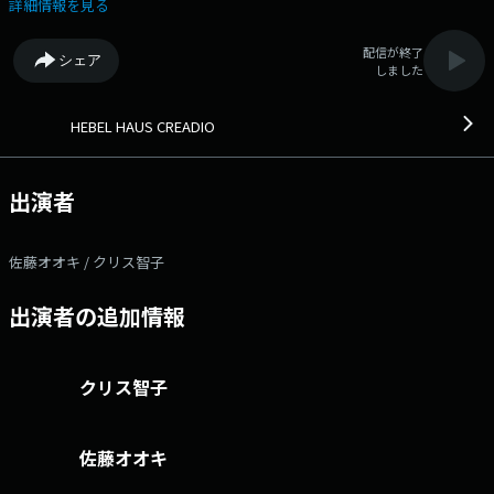
さんのデザイントークを伺います。 世界的デザイナーnendoの佐藤オ
詳細情報を見る
オキとクリス智子のコンビで送る“土曜夕方のデザイントーク”。今週もリ
スナーの皆さんから届いた楽しいメッセージをたっぷりと。さらに、
配信が終了
シェア
KIRINJI 堀込高樹さんが好きなデザイントーク＆未来に残したいデザイン
しました
とは！？ 17:02 SUCH A FUNNY WAY / SABRINA CARPENTER 17:14
SWEET LOVE / STEPHEN SANCHEZ 17:20 TOWN AND COUNTRY / BIBIO
17:26 借りてきた靴 / メガネブラザース 17:43 気になる週末 / KIRINJI
HEBEL HAUS CREADIO
出演者
佐藤オオキ / クリス智子
出演者の追加情報
クリス智子
佐藤オオキ