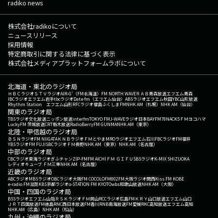
radiko news
株式会社radikoについて
ニュースリリース
採用情報
特定商取引に関する法律に基づく表示
株式会社メディアプラットフォームラボについて
北海道・東北のラジオ局
ＨＢＣラジオ
ＳＴＶラジオ
AIR-G'（FM北海道）
FM NORTH WAVE
ＲＡＢ青森放送
エフエム青森
IBCラジオ
エフエム岩手
tbcラジオ
Date fm（エフエム仙台）
ABSラジオ
エフエム秋田
YBC山形放送
Rhythm Station エフエム山形
RFCラジオ福島
ふくしまFM
NHK AM（札幌）
NHK AM（仙台）
関東のラジオ局
TBSラジオ
文化放送
ニッポン放送
interfm
TOKYO FM
J-WAVE
ラジオ日本
BAYFM78
NACK5
ＦＭヨコハマ
LuckyFM 茨城放送
CRT栃木放送
RadioBerry
FM GUNMA
NHK AM（東京）
北陸・甲信越のラジオ局
ＢＳＮラジオ
FM NIIGATA
ＫＮＢラジオ
ＦＭとやま
MROラジオ
エフエム石川
FBCラジオ
FM福井
YBSラジオ
FM FUJI
SBCラジオ
ＦＭ長野
NHK AM（東京）
NHK AM（名古屋）
中部のラジオ局
CBCラジオ
東海ラジオ
ぎふチャン
ZIP-FM
FM AICHI
ＦＭ ＧＩＦＵ
SBSラジオ
K-MIX SHIZUOKA
レディオキューブ ＦＭ三重
NHK AM（名古屋）
近畿のラジオ局
ABCラジオ
MBSラジオ
OBCラジオ大阪
FM COCOLO
FM802
FM大阪
ラジオ関西
Kiss FM KOBE
e-radio FM滋賀
KBS京都ラジオ
α-STATION FM KYOTO
wbs和歌山放送
NHK AM（大阪）
中国・四国のラジオ局
BSSラジオ
エフエム山陰
ＲＳＫラジオ
ＦＭ岡山
RCCラジオ
広島FM
ＫＲＹ山口放送
エフエム山口
ＪＲＴ四国放送
FM徳島
RNC西日本放送
FM香川
RNB南海放送
FM愛媛
RKC高知放送
エフエム高知
NHK AM（広島）
NHK AM（松山）
九州・沖縄のラジオ局