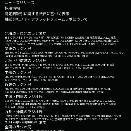
ニュースリリース
採用情報
特定商取引に関する法律に基づく表示
株式会社メディアプラットフォームラボについて
北海道・東北のラジオ局
ＨＢＣラジオ
ＳＴＶラジオ
AIR-G'（FM北海道）
FM NORTH WAVE
ＲＡＢ青森放送
エフエム青森
IBCラジオ
エフエム岩手
tbcラジオ
Date fm（エフエム仙台）
ABSラジオ
エフエム秋田
YBC山形放送
Rhythm Station エフエム山形
RFCラジオ福島
ふくしまFM
NHK AM（札幌）
NHK AM（仙台）
関東のラジオ局
TBSラジオ
文化放送
ニッポン放送
interfm
TOKYO FM
J-WAVE
ラジオ日本
BAYFM78
NACK5
ＦＭヨコハマ
LuckyFM 茨城放送
CRT栃木放送
RadioBerry
FM GUNMA
NHK AM（東京）
北陸・甲信越のラジオ局
ＢＳＮラジオ
FM NIIGATA
ＫＮＢラジオ
ＦＭとやま
MROラジオ
エフエム石川
FBCラジオ
FM福井
YBSラジオ
FM FUJI
SBCラジオ
ＦＭ長野
NHK AM（東京）
NHK AM（名古屋）
中部のラジオ局
CBCラジオ
東海ラジオ
ぎふチャン
ZIP-FM
FM AICHI
ＦＭ ＧＩＦＵ
SBSラジオ
K-MIX SHIZUOKA
レディオキューブ ＦＭ三重
NHK AM（名古屋）
近畿のラジオ局
ABCラジオ
MBSラジオ
OBCラジオ大阪
FM COCOLO
FM802
FM大阪
ラジオ関西
Kiss FM KOBE
e-radio FM滋賀
KBS京都ラジオ
α-STATION FM KYOTO
wbs和歌山放送
NHK AM（大阪）
中国・四国のラジオ局
BSSラジオ
エフエム山陰
ＲＳＫラジオ
ＦＭ岡山
RCCラジオ
広島FM
ＫＲＹ山口放送
エフエム山口
ＪＲＴ四国放送
FM徳島
RNC西日本放送
FM香川
RNB南海放送
FM愛媛
RKC高知放送
エフエム高知
NHK AM（広島）
NHK AM（松山）
九州・沖縄のラジオ局
RKBラジオ
KBCラジオ
LOVE FM
CROSS FM
FM FUKUOKA
エフエム佐賀
NBCラジオ
FM長崎
RKKラジオ
FMKエフエム熊本
OBSラジオ
エフエム大分
宮崎放送
エフエム宮崎
ＭＢＣラジオ
μＦＭ
RBCiラジオ
ラジオ沖縄
FM沖縄
NHK AM（福岡）
全国のラジオ局