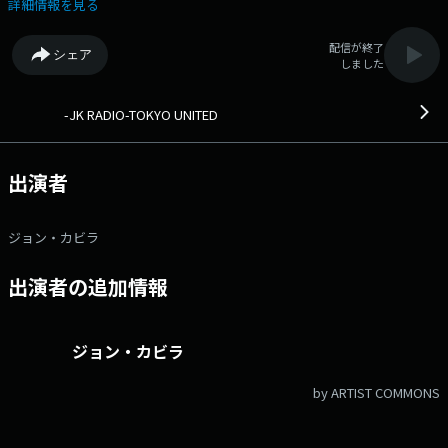
レシピ！ ▼9:35 Yakult FOOTBALL FANATIC カビラが気になるサッカ
詳細情報を見る
ーの試合を妄想バーチャル実況！ ▼9:45 TOKYO ZEIRISHIKAI PERCENT
WORLD 気になるニュースを「パーセント」というスポットライトを当
配信が終了
シェア
ててニュースの真相に迫ります。 ▼10:40 TOKYO CROSSING 世界の
しました
「母の日事情」をチェック！ ▼11:10 Bon Quish FISH & TIPS “魚介
類”についての豆知識やレシピをご紹介。魚の魅力を再発見！ 09:02
BRING YOUR LOVE / MADONNA/SABRINA CARPENTER 09:06 TO THE SKY
-JK RADIO-TOKYO UNITED
/ LOUKEMAN 09:20 シャナナ / MINMI 09:46 YOU MIGHT THINK / CARS
09:55 ICARUS / FIVE NEW OLD 10:08 桜華爛漫 / 桜華爛漫 FEAT.INFINITY16
& MINMI 10:25 OUR HEARTS / STUTS/BUTAJI FEAT.アイナ ジ エンド
出演者
10:32 夜の踊り子 / サカナクション 10:45 THE BEST DAY(TAYLOR'S
VERSION) / TAYLOR SWIFT 10:55 ONE LESS LONELY GIRL / JUSTIN
BIEBER 11:11 イデアが溢れて眠れない / VAUNDY 11:23 テネシー・ワル
ジョン・カビラ
ツ [STUDIO LIVE] / MINMI ▽MINMI
出演者の追加情報
ジョン・カビラ
by ARTIST COMMONS