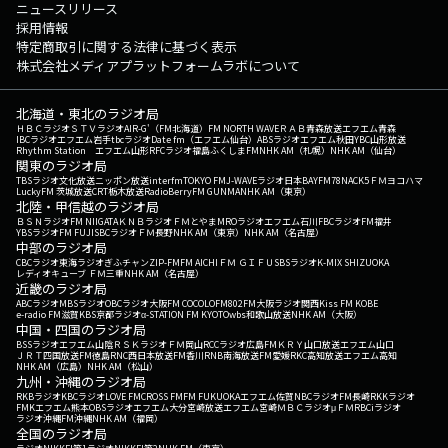
ニュースリリース
採用情報
特定商取引に関する法律に基づく表示
株式会社メディアプラットフォームラボについて
北海道・東北のラジオ局
ＨＢＣラジオ
ＳＴＶラジオ
AIR-G'（FM北海道）
FM NORTH WAVE
ＲＡＢ青森放送
エフエム青森
IBCラジオ
エフエム岩手
tbcラジオ
Date fm（エフエム仙台）
ABSラジオ
エフエム秋田
YBC山形放送
Rhythm Station エフエム山形
RFCラジオ福島
ふくしまFM
NHK AM（札幌）
NHK AM（仙台）
関東のラジオ局
TBSラジオ
文化放送
ニッポン放送
interfm
TOKYO FM
J-WAVE
ラジオ日本
BAYFM78
NACK5
ＦＭヨコハマ
LuckyFM 茨城放送
CRT栃木放送
RadioBerry
FM GUNMA
NHK AM（東京）
北陸・甲信越のラジオ局
ＢＳＮラジオ
FM NIIGATA
ＫＮＢラジオ
ＦＭとやま
MROラジオ
エフエム石川
FBCラジオ
FM福井
YBSラジオ
FM FUJI
SBCラジオ
ＦＭ長野
NHK AM（東京）
NHK AM（名古屋）
中部のラジオ局
CBCラジオ
東海ラジオ
ぎふチャン
ZIP-FM
FM AICHI
ＦＭ ＧＩＦＵ
SBSラジオ
K-MIX SHIZUOKA
レディオキューブ ＦＭ三重
NHK AM（名古屋）
近畿のラジオ局
ABCラジオ
MBSラジオ
OBCラジオ大阪
FM COCOLO
FM802
FM大阪
ラジオ関西
Kiss FM KOBE
e-radio FM滋賀
KBS京都ラジオ
α-STATION FM KYOTO
wbs和歌山放送
NHK AM（大阪）
中国・四国のラジオ局
BSSラジオ
エフエム山陰
ＲＳＫラジオ
ＦＭ岡山
RCCラジオ
広島FM
ＫＲＹ山口放送
エフエム山口
ＪＲＴ四国放送
FM徳島
RNC西日本放送
FM香川
RNB南海放送
FM愛媛
RKC高知放送
エフエム高知
NHK AM（広島）
NHK AM（松山）
九州・沖縄のラジオ局
RKBラジオ
KBCラジオ
LOVE FM
CROSS FM
FM FUKUOKA
エフエム佐賀
NBCラジオ
FM長崎
RKKラジオ
FMKエフエム熊本
OBSラジオ
エフエム大分
宮崎放送
エフエム宮崎
ＭＢＣラジオ
μＦＭ
RBCiラジオ
ラジオ沖縄
FM沖縄
NHK AM（福岡）
全国のラジオ局