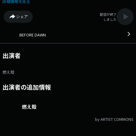
DAWN』 5/8(金)はゲストにプロレスラーの エル・デスペラード選手
詳細情報を見る
をお迎えします。 ここ数年で、ベルトを巻き、 自主興行まで手がけ
るようになった エル・デスペラードさん。 強さの奥にある内面の変化
配信が終了
シェア
に迫ります。 皆さんの推薦図書をシェアするコーナー、 「真夜中読
しました
書倶楽部」へのメールもお待ちしています。 メッセージは番組ホームペ
ージからお願いします。 Xの方は#dawn813をつけて投稿してくださ
い。 夜明け前の時間を一緒に過ごしましょう。 02:31 ICY RAIN /
BEFORE DAWN
906 / NINE-O-SIX 02:54 力説 / IRI エル・デスペラード
出演者
燃え殻
出演者の追加情報
燃え殻
by ARTIST COMMONS