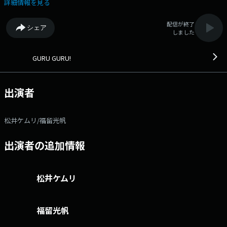
今週は「まいにち吉田」ウィーク！ カーネーションの吉田さんが毎日登
詳細情報を見る
場します。 テーマは【適度な緊張感をください】 「厳しくしな
い」「みんなで仲良く」 が推奨される今の時代。 でも、たまには背筋
配信が終了
シェア
が伸びるような 「適度な緊張感」がないと、 ダラダラしてしまいませ
しました
んか？ 吉田さんを迎えて、「緊張感」の必要性について グルグル考え
ていきます。 【メッセージ募集】 ⭐️緊張感がなくて楽しかったけ
ど、結果的にうまくいかなかったこと ⭐️緊張感があって大変だったけ
GURU GURU!
ど、結果的にうまくいったこと ⭐️あなたの周りの「緊張が走る人」はど
んな人？ ⭐️あなたが「適度な緊張感」を感じる場所やシチュエーション
は？ 『DMM ONLINE CLINIC ONAYAMI CHOICE！』 優柔不断な皆さ
出演者
んから、 美容・健康・恋愛・薄毛、さらにはお仕事のお悩みまで！ 二
択で迷っているお悩みを募集 ケムトメ がそれぞれの立場になってディベ
ート、 どちらの選択が良いかチョイスしていきます！ お悩みが採用
松井ケムリ/福留光帆
されたリスナーさんには、 このコーナーのために作った「DMMオンライ
ンクリニックコラボステッカー」をプレゼント！ お悩みに対して、ディ
出演者の追加情報
ベートで勝った方のステッカーをプレゼントしていきます！ メッセー
ジは コチラ から！ ▼夜10時35分頃からはGURU GURU!がプッシュす
るアーティストが担当する10分のプログラム【GRUUVE BUNCH】 水曜
日の担当は suis from ヨルシカ 皆様から「日記」を募集 心動かされ
松井ケムリ
た瞬間はもちろん、日々の何気ない出来事も日記にして教えてくださ
い！ また 「水曜GRUUVE BUNCHだけのタイムラインを作りた
い！」 ということで、今日発見したこと・見た景色・何気なく思ったこ
福留光帆
と… などを #suis813 を付けてXでポストしてください！ suisがタイム
ラインを眺めながら共感したり、アドバイスしたりすることも？