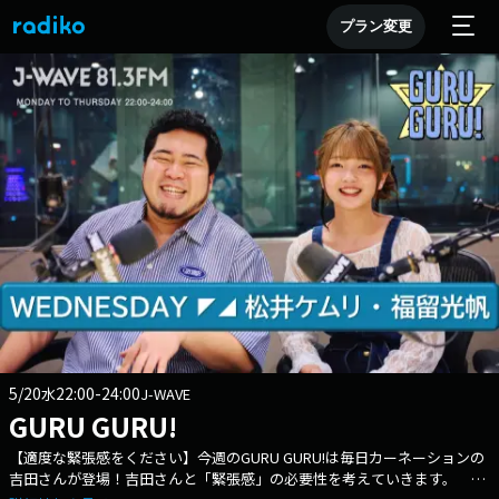
プラン変更
5/20
22:00-24:00
水
J-WAVE
GURU GURU!
【適度な緊張感をください】今週のGURU GURU!は毎日カーネーションの
吉田さんが登場！吉田さんと「緊張感」の必要性を考えていきます。