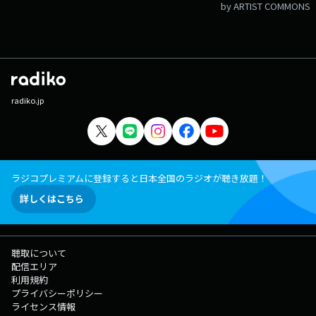
◆SNSは「#グルグル813」と、水曜グルグルのハッシュタグ「#ケムト
by ARTIST COMMONS
メ」をつけてポスト！ 番組にリアルタイムで参加しよう！ 番組公式X
では番組前後の様子や番組内容をポストしていきます！！ 番組公式イン
スタグラム もフォローよろしくお願いします！ 22:09 ログマロープ /
日食なつこ 22:19 TAIDADA / ずっと真夜中でいいのに。 22:30 遅刻魔 /
パーオーム99999 22:43 風のアンセム / EVE FEAT.SUIS FROM ヨルシカ
22:53 最上級の愛を / 4NA 23:10 CAPRETTO / CHEVON 23:19 DRIVER'S
HIGH / L'ARC EN CIEL 23:35 OMOI / 音田雅則 23:51 ENDING ROUTINE /
radiko.jp
崎山蒼志 FEAT. 原口沙輔 カーネーション・吉田
ラジコプレミアムに登録すると日本全国のラジオが聴き放題！
詳しくはこちら
聴取について
配信エリア
利用規約
プライバシーポリシー
ライセンス情報