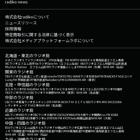
radiko news
株式会社radikoについて
ニュースリリース
採用情報
特定商取引に関する法律に基づく表示
株式会社メディアプラットフォームラボについて
北海道・東北のラジオ局
ＨＢＣラジオ
ＳＴＶラジオ
AIR-G'（FM北海道）
FM NORTH WAVE
ＲＡＢ青森放送
エフエム青森
IBCラジオ
エフエム岩手
tbcラジオ
Date fm（エフエム仙台）
ABSラジオ
エフエム秋田
YBC山形放送
Rhythm Station エフエム山形
RFCラジオ福島
ふくしまFM
NHK AM（札幌）
NHK AM（仙台）
関東のラジオ局
TBSラジオ
文化放送
ニッポン放送
interfm
TOKYO FM
J-WAVE
ラジオ日本
BAYFM78
NACK5
ＦＭヨコハマ
LuckyFM 茨城放送
CRT栃木放送
RadioBerry
FM GUNMA
NHK AM（東京）
北陸・甲信越のラジオ局
ＢＳＮラジオ
FM NIIGATA
ＫＮＢラジオ
ＦＭとやま
MROラジオ
エフエム石川
FBCラジオ
FM福井
YBSラジオ
FM FUJI
SBCラジオ
ＦＭ長野
NHK AM（東京）
NHK AM（名古屋）
中部のラジオ局
CBCラジオ
東海ラジオ
ぎふチャン
ZIP-FM
FM AICHI
ＦＭ ＧＩＦＵ
SBSラジオ
K-MIX SHIZUOKA
レディオキューブ ＦＭ三重
NHK AM（名古屋）
近畿のラジオ局
ABCラジオ
MBSラジオ
OBCラジオ大阪
FM COCOLO
FM802
FM大阪
ラジオ関西
Kiss FM KOBE
e-radio FM滋賀
KBS京都ラジオ
α-STATION FM KYOTO
wbs和歌山放送
NHK AM（大阪）
中国・四国のラジオ局
BSSラジオ
エフエム山陰
ＲＳＫラジオ
ＦＭ岡山
RCCラジオ
広島FM
ＫＲＹ山口放送
エフエム山口
ＪＲＴ四国放送
FM徳島
RNC西日本放送
FM香川
RNB南海放送
FM愛媛
RKC高知放送
エフエム高知
NHK AM（広島）
NHK AM（松山）
九州・沖縄のラジオ局