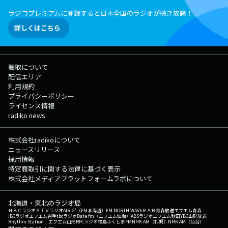
ラジコプレミアムに登録すると日本全国のラジオが聴き放題！
詳しくはこちら
聴取について
配信エリア
利用規約
プライバシーポリシー
ライセンス情報
radiko news
株式会社radikoについて
ニュースリリース
採用情報
特定商取引に関する法律に基づく表示
株式会社メディアプラットフォームラボについて
北海道・東北のラジオ局
ＨＢＣラジオ
ＳＴＶラジオ
AIR-G'（FM北海道）
FM NORTH WAVE
ＲＡＢ青森放送
エフエム青森
IBCラジオ
エフエム岩手
tbcラジオ
Date fm（エフエム仙台）
ABSラジオ
エフエム秋田
YBC山形放送
Rhythm Station エフエム山形
RFCラジオ福島
ふくしまFM
NHK AM（札幌）
NHK AM（仙台）