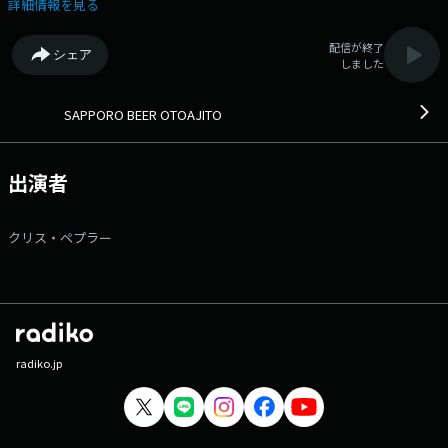
大人の音楽談議を繰り広げる「SAPPORO BEER OTOAJITO」 5/23(土)
詳細情報を見る
は、シンガーソングライターの寺尾紗穂さんをゲストにお迎えしま
す。 文筆家としても活躍する寺尾さんですが、これまでどんな音楽を
配信が終了
シェア
聴いてこられたのでしょうか？ ぜひお聴きください！ 18:04 ねえ、
しました
彗星 / 寺尾紗穂 18:06 鹿児島 徳之島の子守歌「ねんねぐゎせ」（大島郡
徳之島町） / 寺尾紗穂 18:07 恋におちて～FALL IN LOVE / 小林明子
18:09 メトロポリタン美術館 / 大貫妙子 18:10 RALLY / RON CARTER
SAPPORO BEER OTOAJITO
18:10 お天気雨 / 寺尾紗穂 18:13 北へ向かう / 寺尾紗穂 18:15 DARLIN' /
吉田美和 18:18 都会 / 大貫妙子 18:19 ドリーミング デイ(LIVE) / 山下
達郎 18:23 AFTER THE GOLD RUSH / NEIL YOUNG 18:26 A CASE OF
出演者
YOU / JONI MITCHELL 18:27 大事なものはありません / MOM 18:29 愛よ
届け / 寺尾紗穂 18:31 VOICES OF BANTU / ABEL SELAOCOE 18:34 16
WALTZES, OP. 39: NO. 15 IN A-FLAT MAJOR / IDIL BIRET 18:35 シーフー /
クリス・ペプラー
冬にわかれて 18:38 ペパーミント・タイムズ / 冬にわかれて 18:43 夜半
の火の子守歌 / 冬にわかれて 18:46 おはよう / STUTSと大貫妙子 寺
尾紗穂
radiko.jp