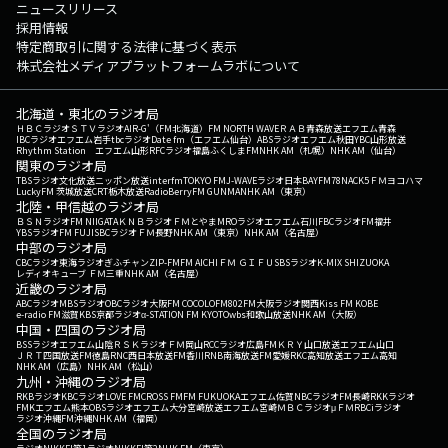
ニュースリリース
採用情報
特定商取引に関する法律に基づく表示
株式会社メディアプラットフォームラボについて
北海道・東北のラジオ局
ＨＢＣラジオ
ＳＴＶラジオ
AIR-G'（FM北海道）
FM NORTH WAVE
ＲＡＢ青森放送
エフエム青森
IBCラジオ
エフエム岩手
tbcラジオ
Date fm（エフエム仙台）
ABSラジオ
エフエム秋田
YBC山形放送
Rhythm Station エフエム山形
RFCラジオ福島
ふくしまFM
NHK AM（札幌）
NHK AM（仙台）
関東のラジオ局
TBSラジオ
文化放送
ニッポン放送
interfm
TOKYO FM
J-WAVE
ラジオ日本
BAYFM78
NACK5
ＦＭヨコハマ
LuckyFM 茨城放送
CRT栃木放送
RadioBerry
FM GUNMA
NHK AM（東京）
北陸・甲信越のラジオ局
ＢＳＮラジオ
FM NIIGATA
ＫＮＢラジオ
ＦＭとやま
MROラジオ
エフエム石川
FBCラジオ
FM福井
YBSラジオ
FM FUJI
SBCラジオ
ＦＭ長野
NHK AM（東京）
NHK AM（名古屋）
中部のラジオ局
CBCラジオ
東海ラジオ
ぎふチャン
ZIP-FM
FM AICHI
ＦＭ ＧＩＦＵ
SBSラジオ
K-MIX SHIZUOKA
レディオキューブ ＦＭ三重
NHK AM（名古屋）
近畿のラジオ局
ABCラジオ
MBSラジオ
OBCラジオ大阪
FM COCOLO
FM802
FM大阪
ラジオ関西
Kiss FM KOBE
e-radio FM滋賀
KBS京都ラジオ
α-STATION FM KYOTO
wbs和歌山放送
NHK AM（大阪）
中国・四国のラジオ局
BSSラジオ
エフエム山陰
ＲＳＫラジオ
ＦＭ岡山
RCCラジオ
広島FM
ＫＲＹ山口放送
エフエム山口
ＪＲＴ四国放送
FM徳島
RNC西日本放送
FM香川
RNB南海放送
FM愛媛
RKC高知放送
エフエム高知
NHK AM（広島）
NHK AM（松山）
九州・沖縄のラジオ局
RKBラジオ
KBCラジオ
LOVE FM
CROSS FM
FM FUKUOKA
エフエム佐賀
NBCラジオ
FM長崎
RKKラジオ
FMKエフエム熊本
OBSラジオ
エフエム大分
宮崎放送
エフエム宮崎
ＭＢＣラジオ
μＦＭ
RBCiラジオ
ラジオ沖縄
FM沖縄
NHK AM（福岡）
全国のラジオ局