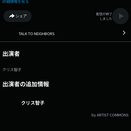
変わる“父親”役の佇まい/始めたばかりの趣味 心地よい雰囲気を大切
詳細情報を見る
にしながら、その瞬間にしか聴けないゲストの言葉を引き出すプロフェッ
ショナル、 クリス智子が毎週一組のゲストをお迎えして、よりじっくり
配信が終了
シェア
と、より濃密なトークをお届けする番組。 毎週金曜日には、放送された
しました
内容に加え、Podcastでしか聞けないお話も交えて配信します。 今年
は映画『木挽町のあだ討ち』や先週ゲストにお迎えした本木雅弘さん主演
で、 6月19日公開予定の映画『黒牢城』など、話題の次々と作品に出演
TALK TO NEIGHBORS
されています。 最終日は、父・柄本明さんとの、ある思い出？につい
て。 自身に家族が生まれたことで仕事の選び方や、演技のアプローチ
に変化は…？ そして、最近始めたばかりという、柄本佑さん最新の趣味
出演者
についても伺っていきます。 一見、意外な印象を受けながらも実は“映
画”に通じているというその趣味とは…？ 13:17 I'VE GOT SOUL PT.2 /
WOOL & THE PANTS 柄本佑
クリス智子
出演者の追加情報
クリス智子
by ARTIST COMMONS