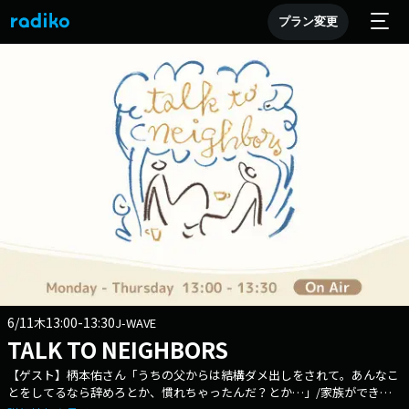
プラン変更
6/11
13:00-13:30
木
J-WAVE
TALK TO NEIGHBORS
【ゲスト】柄本佑さん「うちの父からは結構ダメ出しをされて。あんなこ
とをしてるなら辞めろとか、慣れちゃったんだ？とか…」/家族ができて