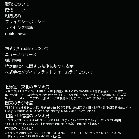
聴取について
配信エリア
利用規約
プライバシーポリシー
ライセンス情報
radiko news
株式会社radikoについて
ニュースリリース
採用情報
特定商取引に関する法律に基づく表示
株式会社メディアプラットフォームラボについて
北海道・東北のラジオ局
ＨＢＣラジオ
ＳＴＶラジオ
AIR-G'（FM北海道）
FM NORTH WAVE
ＲＡＢ青森放送
エフエム青森
IBCラジオ
エフエム岩手
tbcラジオ
Date fm（エフエム仙台）
ABSラジオ
エフエム秋田
YBC山形放送
Rhythm Station エフエム山形
RFCラジオ福島
ふくしまFM
NHK AM（札幌）
NHK AM（仙台）
関東のラジオ局
TBSラジオ
文化放送
ニッポン放送
interfm
TOKYO FM
J-WAVE
ラジオ日本
BAYFM78
NACK5
ＦＭヨコハマ
LuckyFM 茨城放送
CRT栃木放送
RadioBerry
FM GUNMA
NHK AM（東京）
北陸・甲信越のラジオ局
ＢＳＮラジオ
FM NIIGATA
ＫＮＢラジオ
ＦＭとやま
MROラジオ
エフエム石川
FBCラジオ
FM福井
YBSラジオ
FM FUJI
SBCラジオ
ＦＭ長野
NHK AM（東京）
NHK AM（名古屋）
中部のラジオ局
CBCラジオ
東海ラジオ
ぎふチャン
ZIP-FM
FM AICHI
ＦＭ ＧＩＦＵ
SBSラジオ
K-MIX SHIZUOKA
レディオキューブ ＦＭ三重
NHK AM（名古屋）