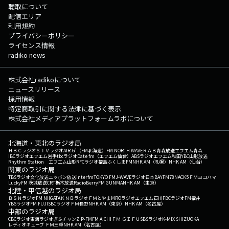
聴取について
配信エリア
利用規約
プライバシーポリシー
ライセンス情報
radiko news
株式会社radikoについて
ニュースリリース
採用情報
特定商取引に関する法律に基づく表示
株式会社メディアプラットフォームラボについて
北海道・東北のラジオ局
ＨＢＣラジオ
ＳＴＶラジオ
AIR-G'（FM北海道）
FM NORTH WAVE
ＲＡＢ青森放送
エフエム青森
IBCラジオ
エフエム岩手
tbcラジオ
Date fm（エフエム仙台）
ABSラジオ
エフエム秋田
YBC山形放送
Rhythm Station エフエム山形
RFCラジオ福島
ふくしまFM
NHK AM（札幌）
NHK AM（仙台）
関東のラジオ局
TBSラジオ
文化放送
ニッポン放送
interfm
TOKYO FM
J-WAVE
ラジオ日本
BAYFM78
NACK5
ＦＭヨコハマ
LuckyFM 茨城放送
CRT栃木放送
RadioBerry
FM GUNMA
NHK AM（東京）
北陸・甲信越のラジオ局
ＢＳＮラジオ
FM NIIGATA
ＫＮＢラジオ
ＦＭとやま
MROラジオ
エフエム石川
FBCラジオ
FM福井
YBSラジオ
FM FUJI
SBCラジオ
ＦＭ長野
NHK AM（東京）
NHK AM（名古屋）
中部のラジオ局
CBCラジオ
東海ラジオ
ぎふチャン
ZIP-FM
FM AICHI
ＦＭ ＧＩＦＵ
SBSラジオ
K-MIX SHIZUOKA
レディオキューブ ＦＭ三重
NHK AM（名古屋）