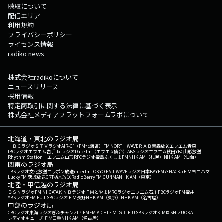
聴取について
配信エリア
利用規約
プライバシーポリシー
ライセンス情報
radiko news
株式会社radikoについて
ニュースリリース
採用情報
特定商取引に関する法律に基づく表示
株式会社メディアプラットフォームラボについて
北海道・東北のラジオ局
ＨＢＣラジオ
ＳＴＶラジオ
AIR-G'（FM北海道）
FM NORTH WAVE
ＲＡＢ青森放送
エフエム青森
IBCラジオ
エフエム岩手
tbcラジオ
Date fm（エフエム仙台）
ABSラジオ
エフエム秋田
YBC山形放送
Rhythm Station エフエム山形
RFCラジオ福島
ふくしまFM
NHK AM（札幌）
NHK AM（仙台）
関東のラジオ局
TBSラジオ
文化放送
ニッポン放送
interfm
TOKYO FM
J-WAVE
ラジオ日本
BAYFM78
NACK5
ＦＭヨコハマ
LuckyFM 茨城放送
CRT栃木放送
RadioBerry
FM GUNMA
NHK AM（東京）
北陸・甲信越のラジオ局
ＢＳＮラジオ
FM NIIGATA
ＫＮＢラジオ
ＦＭとやま
MROラジオ
エフエム石川
FBCラジオ
FM福井
YBSラジオ
FM FUJI
SBCラジオ
ＦＭ長野
NHK AM（東京）
NHK AM（名古屋）
中部のラジオ局
CBCラジオ
東海ラジオ
ぎふチャン
ZIP-FM
FM AICHI
ＦＭ ＧＩＦＵ
SBSラジオ
K-MIX SHIZUOKA
レディオキューブ ＦＭ三重
NHK AM（名古屋）