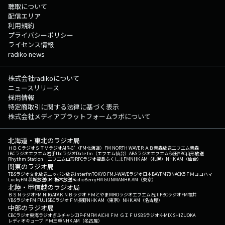
聴取について
配信エリア
利用規約
プライバシーポリシー
ライセンス情報
radiko news
株式会社radikoについて
ニュースリリース
採用情報
特定商取引に関する法律に基づく表示
株式会社メディアプラットフォームラボについて
北海道・東北のラジオ局
ＨＢＣラジオ
ＳＴＶラジオ
AIR-G'（FM北海道）
FM NORTH WAVE
ＲＡＢ青森放送
エフエム青森
IBCラジオ
エフエム岩手
tbcラジオ
Date fm（エフエム仙台）
ABSラジオ
エフエム秋田
YBC山形放送
Rhythm Station エフエム山形
RFCラジオ福島
ふくしまFM
NHK AM（札幌）
NHK AM（仙台）
関東のラジオ局
TBSラジオ
文化放送
ニッポン放送
interfm
TOKYO FM
J-WAVE
ラジオ日本
BAYFM78
NACK5
ＦＭヨコハマ
LuckyFM 茨城放送
CRT栃木放送
RadioBerry
FM GUNMA
NHK AM（東京）
北陸・甲信越のラジオ局
ＢＳＮラジオ
FM NIIGATA
ＫＮＢラジオ
ＦＭとやま
MROラジオ
エフエム石川
FBCラジオ
FM福井
YBSラジオ
FM FUJI
SBCラジオ
ＦＭ長野
NHK AM（東京）
NHK AM（名古屋）
中部のラジオ局
CBCラジオ
東海ラジオ
ぎふチャン
ZIP-FM
FM AICHI
ＦＭ ＧＩＦＵ
SBSラジオ
K-MIX SHIZUOKA
レディオキューブ ＦＭ三重
NHK AM（名古屋）