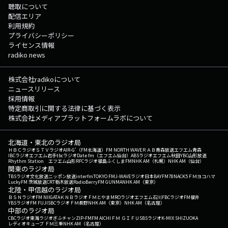
聴取について
配信エリア
利用規約
プライバシーポリシー
ライセンス情報
radiko news
株式会社radikoについて
ニュースリリース
採用情報
特定商取引に関する法律に基づく表示
株式会社メディアプラットフォームラボについて
北海道・東北のラジオ局
ＨＢＣラジオ
ＳＴＶラジオ
AIR-G'（FM北海道）
FM NORTH WAVE
ＲＡＢ青森放送
エフエム青森
IBCラジオ
エフエム岩手
tbcラジオ
Date fm（エフエム仙台）
ABSラジオ
エフエム秋田
YBC山形放送
Rhythm Station エフエム山形
RFCラジオ福島
ふくしまFM
NHK AM（札幌）
NHK AM（仙台）
関東のラジオ局
TBSラジオ
文化放送
ニッポン放送
interfm
TOKYO FM
J-WAVE
ラジオ日本
BAYFM78
NACK5
ＦＭヨコハマ
LuckyFM 茨城放送
CRT栃木放送
RadioBerry
FM GUNMA
NHK AM（東京）
北陸・甲信越のラジオ局
ＢＳＮラジオ
FM NIIGATA
ＫＮＢラジオ
ＦＭとやま
MROラジオ
エフエム石川
FBCラジオ
FM福井
YBSラジオ
FM FUJI
SBCラジオ
ＦＭ長野
NHK AM（東京）
NHK AM（名古屋）
中部のラジオ局
CBCラジオ
東海ラジオ
ぎふチャン
ZIP-FM
FM AICHI
ＦＭ ＧＩＦＵ
SBSラジオ
K-MIX SHIZUOKA
レディオキューブ ＦＭ三重
NHK AM（名古屋）