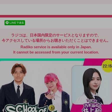
radiko.jp
facebookでシェア
lineでシェア
ラジコは、日本国内限定のサービスとなりますので、
今アクセスしている場所からお聴きいただくことはできません。
Radiko service is available only in Japan.
It cannot be accessed from your current location.