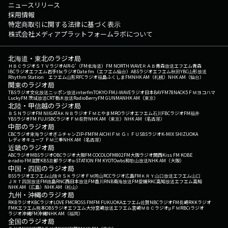
ニュースリリース
採用情報
特定商取引に関する法律に基づく表示
株式会社メディアプラットフォームラボについて
北海道・東北のラジオ局
ＨＢＣラジオ
ＳＴＶラジオ
AIR-G'（FM北海道）
FM NORTH WAVE
ＲＡＢ青森放送
エフエム青森
IBCラジオ
エフエム岩手
tbcラジオ
Date fm（エフエム仙台）
ABSラジオ
エフエム秋田
YBC山形放送
Rhythm Station エフエム山形
RFCラジオ福島
ふくしまFM
NHK AM（札幌）
NHK AM（仙台）
関東のラジオ局
TBSラジオ
文化放送
ニッポン放送
interfm
TOKYO FM
J-WAVE
ラジオ日本
BAYFM78
NACK5
ＦＭヨコハマ
LuckyFM 茨城放送
CRT栃木放送
RadioBerry
FM GUNMA
NHK AM（東京）
北陸・甲信越のラジオ局
ＢＳＮラジオ
FM NIIGATA
ＫＮＢラジオ
ＦＭとやま
MROラジオ
エフエム石川
FBCラジオ
FM福井
YBSラジオ
FM FUJI
SBCラジオ
ＦＭ長野
NHK AM（東京）
NHK AM（名古屋）
中部のラジオ局
CBCラジオ
東海ラジオ
ぎふチャン
ZIP-FM
FM AICHI
ＦＭ ＧＩＦＵ
SBSラジオ
K-MIX SHIZUOKA
レディオキューブ ＦＭ三重
NHK AM（名古屋）
近畿のラジオ局
ABCラジオ
MBSラジオ
OBCラジオ大阪
FM COCOLO
FM802
FM大阪
ラジオ関西
Kiss FM KOBE
e-radio FM滋賀
KBS京都ラジオ
α-STATION FM KYOTO
wbs和歌山放送
NHK AM（大阪）
中国・四国のラジオ局
BSSラジオ
エフエム山陰
ＲＳＫラジオ
ＦＭ岡山
RCCラジオ
広島FM
ＫＲＹ山口放送
エフエム山口
ＪＲＴ四国放送
FM徳島
RNC西日本放送
FM香川
RNB南海放送
FM愛媛
RKC高知放送
エフエム高知
NHK AM（広島）
NHK AM（松山）
九州・沖縄のラジオ局
RKBラジオ
KBCラジオ
LOVE FM
CROSS FM
FM FUKUOKA
エフエム佐賀
NBCラジオ
FM長崎
RKKラジオ
FMKエフエム熊本
OBSラジオ
エフエム大分
宮崎放送
エフエム宮崎
ＭＢＣラジオ
μＦＭ
RBCiラジオ
ラジオ沖縄
FM沖縄
NHK AM（福岡）
全国のラジオ局