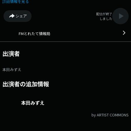
もお楽しみに！ 番組Webサイト：https://fmk.fm/toretate/ メール
詳細情報を見る
アドレス：toretate@fmkumamoto.jp メッセージフォーム：
https://fmk.fm/request/?id=13
配信が終了
シェア
しました
FMとれたて情報局
出演者
本田みずえ
出演者の追加情報
本田みずえ
by ARTIST COMMONS