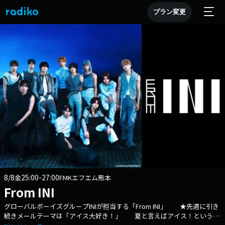
プラン変更
8/8
25:00-27:00
金
FMKエフエム熊本
From INI
グローバルボーイズグループINIが担当する「From INI」 ★先週に引き
続きメールテーマは「アイス大好き！」 夏と言えばアイス！というこ