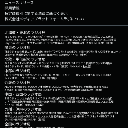
ニュースリリース
採用情報
特定商取引に関する法律に基づく表示
株式会社メディアプラットフォームラボについて
北海道・東北のラジオ局
ＨＢＣラジオ
ＳＴＶラジオ
AIR-G'（FM北海道）
FM NORTH WAVE
ＲＡＢ青森放送
エフエム青森
IBCラジオ
エフエム岩手
tbcラジオ
Date fm（エフエム仙台）
ABSラジオ
エフエム秋田
YBC山形放送
Rhythm Station エフエム山形
RFCラジオ福島
ふくしまFM
NHK AM（札幌）
NHK AM（仙台）
関東のラジオ局
TBSラジオ
文化放送
ニッポン放送
interfm
TOKYO FM
J-WAVE
ラジオ日本
BAYFM78
NACK5
ＦＭヨコハマ
LuckyFM 茨城放送
CRT栃木放送
RadioBerry
FM GUNMA
NHK AM（東京）
北陸・甲信越のラジオ局
ＢＳＮラジオ
FM NIIGATA
ＫＮＢラジオ
ＦＭとやま
MROラジオ
エフエム石川
FBCラジオ
FM福井
YBSラジオ
FM FUJI
SBCラジオ
ＦＭ長野
NHK AM（東京）
NHK AM（名古屋）
中部のラジオ局
CBCラジオ
東海ラジオ
ぎふチャン
ZIP-FM
FM AICHI
ＦＭ ＧＩＦＵ
SBSラジオ
K-MIX SHIZUOKA
レディオキューブ ＦＭ三重
NHK AM（名古屋）
近畿のラジオ局
ABCラジオ
MBSラジオ
OBCラジオ大阪
FM COCOLO
FM802
FM大阪
ラジオ関西
Kiss FM KOBE
e-radio FM滋賀
KBS京都ラジオ
α-STATION FM KYOTO
wbs和歌山放送
NHK AM（大阪）
中国・四国のラジオ局
BSSラジオ
エフエム山陰
ＲＳＫラジオ
ＦＭ岡山
RCCラジオ
広島FM
ＫＲＹ山口放送
エフエム山口
ＪＲＴ四国放送
FM徳島
RNC西日本放送
FM香川
RNB南海放送
FM愛媛
RKC高知放送
エフエム高知
NHK AM（広島）
NHK AM（松山）
九州・沖縄のラジオ局
RKBラジオ
KBCラジオ
LOVE FM
CROSS FM
FM FUKUOKA
エフエム佐賀
NBCラジオ
FM長崎
RKKラジオ
FMKエフエム熊本
OBSラジオ
エフエム大分
宮崎放送
エフエム宮崎
ＭＢＣラジオ
μＦＭ
RBCiラジオ
ラジオ沖縄
FM沖縄
NHK AM（福岡）
全国のラジオ局