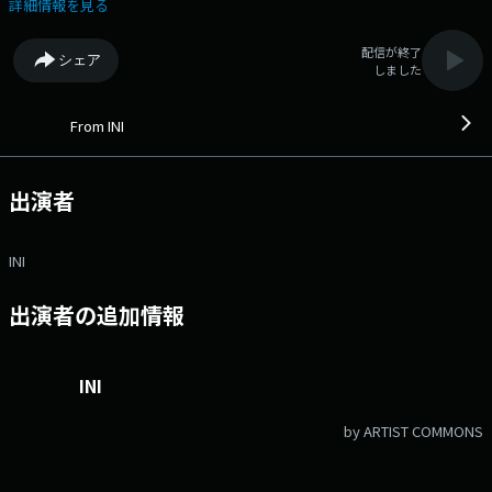
とで、大好きなアイスの話から、めずらしいアイス、 こんなアイスの
詳細情報を見る
食べ方しています～など、アイスのエピソードを紹介していきます！
●「レコメンドINI(アイエヌアイ)～おススメエンタメ教えます！」 メン
配信が終了
シェア
バーがおススメエンタメを紹介するレコメンドINI。 みなさんに是非見て
しました
頂きたい、 おススメの映画やアニメについてお話していきます。
●「INI TUNES」 メンバーがおすすめの楽曲を紹介！ 今夜はどんなナ
ンバーが紹介されるのか？ ▲リスナーからメッセージも募集していま
From INI
す。 ★メッセージフォームはこちら ▲番組公式X（旧Twitter）
https://twitter.com/From_INI ＃フロイニ とつけてどんどんポストして
くださいね。 番組Webサイト：
出演者
https://audee.jp/program/show/59121 メッセージフォーム：
https://form.audee.jp/ini/message Xハッシュタグは「#フロイニ」
Xアカウントは「@From_INI」 番組Webサイト：
INI
https://audee.jp/program/show/59121 メッセージフォーム：
https://form.audee.jp/ini/message Xハッシュタグは「#フロイニ」
出演者の追加情報
Xアカウントは「@From_INI」
INI
by ARTIST COMMONS