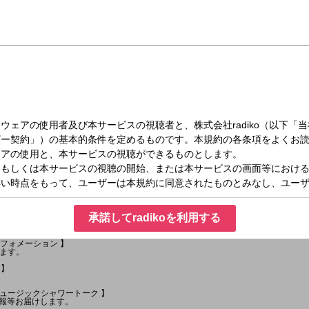
木）11:30～13:00
承諾してradikoを利用する
スタイルの音楽で彩ります
インフォメーション 】
ます。
 】
日本ミュージックシャワートーク 】
情報等お届けします。