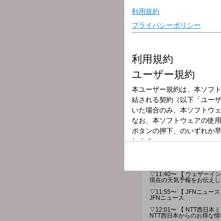
放送局
放送時間
2025年9月4日（
番組名
FMK InStyle
ランチタイムをさまざまな
▽11:40〜 【 ウェザー
現在の天気予報をお伝えし
▽11:55〜 【 JFNニュース
JFNニュース
▽12:01〜 【 NTT西
NTT西日本からのお得な