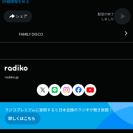
中、ディスコ音楽とダンスの魅力をお届けしていきます。 番組Webサ
詳細情報を見る
イト：https://park.gsj.mobi/program/show/19251 メッセージフォー
ム：https://form.audee.jp/familydisco/message
配信が終了
シェア
しました
FAMILY DISCO
radiko.jp
ラジコプレミアムに登録すると日本全国のラジオが聴き放題！
詳しくはこちら