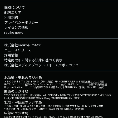
聴取について
配信エリア
利用規約
プライバシーポリシー
ライセンス情報
radiko news
株式会社radikoについて
ニュースリリース
採用情報
特定商取引に関する法律に基づく表示
株式会社メディアプラットフォームラボについて
北海道・東北のラジオ局
ＨＢＣラジオ
ＳＴＶラジオ
AIR-G'（FM北海道）
FM NORTH WAVE
ＲＡＢ青森放送
エフエム青森
IBCラジオ
エフエム岩手
tbcラジオ
Date fm（エフエム仙台）
ABSラジオ
エフエム秋田
YBC山形放送
Rhythm Station エフエム山形
RFCラジオ福島
ふくしまFM
NHK AM（札幌）
NHK AM（仙台）
関東のラジオ局
TBSラジオ
文化放送
ニッポン放送
interfm
TOKYO FM
J-WAVE
ラジオ日本
BAYFM78
NACK5
ＦＭヨコハマ
LuckyFM 茨城放送
CRT栃木放送
RadioBerry
FM GUNMA
NHK AM（東京）
北陸・甲信越のラジオ局
ＢＳＮラジオ
FM NIIGATA
ＫＮＢラジオ
ＦＭとやま
MROラジオ
エフエム石川
FBCラジオ
FM福井
YBSラジオ
FM FUJI
SBCラジオ
ＦＭ長野
NHK AM（東京）
NHK AM（名古屋）
中部のラジオ局
CBCラジオ
東海ラジオ
ぎふチャン
ZIP-FM
FM AICHI
ＦＭ ＧＩＦＵ
SBSラジオ
K-MIX SHIZUOKA