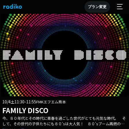
プラン変更
10/4
11:30-11:55
土
FMKエフエム熊本
FAMILY DISCO
今、８０年代とその時代に青春を過ごした世代がとても元気な時代。 そ
して、その世代の子供たちにも８０'sは大人気！ ８０'sブーム再燃の