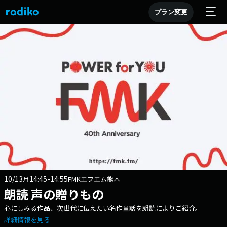
プラン変更
10/13
14:45-14:55
月
FMKエフエム熊本
朗読 声の贈りもの
心にしみる作品、次世代に伝えたい名作童話を朗読によりご紹介。
詳細情報を見る