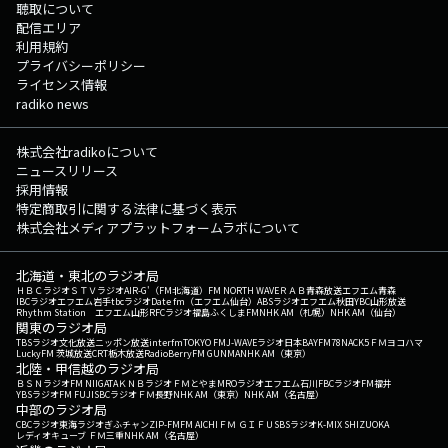
聴取について
配信エリア
利用規約
プライバシーポリシー
ライセンス情報
radiko news
株式会社radikoについて
ニュースリリース
採用情報
特定商取引に関する法律に基づく表示
株式会社メディアプラットフォームラボについて
北海道・東北のラジオ局
ＨＢＣラジオ
ＳＴＶラジオ
AIR-G'（FM北海道）
FM NORTH WAVE
ＲＡＢ青森放送
エフエム青森
IBCラジオ
エフエム岩手
tbcラジオ
Date fm（エフエム仙台）
ABSラジオ
エフエム秋田
YBC山形放送
Rhythm Station エフエム山形
RFCラジオ福島
ふくしまFM
NHK AM（札幌）
NHK AM（仙台）
関東のラジオ局
TBSラジオ
文化放送
ニッポン放送
interfm
TOKYO FM
J-WAVE
ラジオ日本
BAYFM78
NACK5
ＦＭヨコハマ
LuckyFM 茨城放送
CRT栃木放送
RadioBerry
FM GUNMA
NHK AM（東京）
北陸・甲信越のラジオ局
ＢＳＮラジオ
FM NIIGATA
ＫＮＢラジオ
ＦＭとやま
MROラジオ
エフエム石川
FBCラジオ
FM福井
YBSラジオ
FM FUJI
SBCラジオ
ＦＭ長野
NHK AM（東京）
NHK AM（名古屋）
中部のラジオ局
CBCラジオ
東海ラジオ
ぎふチャン
ZIP-FM
FM AICHI
ＦＭ ＧＩＦＵ
SBSラジオ
K-MIX SHIZUOKA
レディオキューブ ＦＭ三重
NHK AM（名古屋）