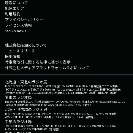
聴取について
配信エリア
利用規約
プライバシーポリシー
ライセンス情報
radiko news
株式会社radikoについて
ニュースリリース
採用情報
特定商取引に関する法律に基づく表示
株式会社メディアプラットフォームラボについて
北海道・東北のラジオ局
ＨＢＣラジオ
ＳＴＶラジオ
AIR-G'（FM北海道）
FM NORTH WAVE
ＲＡＢ青森放送
エフエム青森
IBCラジオ
エフエム岩手
tbcラジオ
Date fm（エフエム仙台）
ABSラジオ
エフエム秋田
YBC山形放送
Rhythm Station エフエム山形
RFCラジオ福島
ふくしまFM
NHK AM（札幌）
NHK AM（仙台）
関東のラジオ局
TBSラジオ
文化放送
ニッポン放送
interfm
TOKYO FM
J-WAVE
ラジオ日本
BAYFM78
NACK5
ＦＭヨコハマ
LuckyFM 茨城放送
CRT栃木放送
RadioBerry
FM GUNMA
NHK AM（東京）
北陸・甲信越のラジオ局
ＢＳＮラジオ
FM NIIGATA
ＫＮＢラジオ
ＦＭとやま
MROラジオ
エフエム石川
FBCラジオ
FM福井
YBSラジオ
FM FUJI
SBCラジオ
ＦＭ長野
NHK AM（東京）
NHK AM（名古屋）
中部のラジオ局
CBCラジオ
東海ラジオ
ぎふチャン
ZIP-FM
FM AICHI
ＦＭ ＧＩＦＵ
SBSラジオ
K-MIX SHIZUOKA
レディオキューブ ＦＭ三重
NHK AM（名古屋）