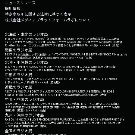
ニュースリリース
採用情報
特定商取引に関する法律に基づく表示
株式会社メディアプラットフォームラボについて
北海道・東北のラジオ局
ＨＢＣラジオ
ＳＴＶラジオ
AIR-G'（FM北海道）
FM NORTH WAVE
ＲＡＢ青森放送
エフエム青森
IBCラジオ
エフエム岩手
tbcラジオ
Date fm（エフエム仙台）
ABSラジオ
エフエム秋田
YBC山形放送
Rhythm Station エフエム山形
RFCラジオ福島
ふくしまFM
NHK AM（札幌）
NHK AM（仙台）
関東のラジオ局
TBSラジオ
文化放送
ニッポン放送
interfm
TOKYO FM
J-WAVE
ラジオ日本
BAYFM78
NACK5
ＦＭヨコハマ
LuckyFM 茨城放送
CRT栃木放送
RadioBerry
FM GUNMA
NHK AM（東京）
北陸・甲信越のラジオ局
ＢＳＮラジオ
FM NIIGATA
ＫＮＢラジオ
ＦＭとやま
MROラジオ
エフエム石川
FBCラジオ
FM福井
YBSラジオ
FM FUJI
SBCラジオ
ＦＭ長野
NHK AM（東京）
NHK AM（名古屋）
中部のラジオ局
CBCラジオ
東海ラジオ
ぎふチャン
ZIP-FM
FM AICHI
ＦＭ ＧＩＦＵ
SBSラジオ
K-MIX SHIZUOKA
レディオキューブ ＦＭ三重
NHK AM（名古屋）
近畿のラジオ局
ABCラジオ
MBSラジオ
OBCラジオ大阪
FM COCOLO
FM802
FM大阪
ラジオ関西
Kiss FM KOBE
e-radio FM滋賀
KBS京都ラジオ
α-STATION FM KYOTO
wbs和歌山放送
NHK AM（大阪）
中国・四国のラジオ局
BSSラジオ
エフエム山陰
ＲＳＫラジオ
ＦＭ岡山
RCCラジオ
広島FM
ＫＲＹ山口放送
エフエム山口
ＪＲＴ四国放送
FM徳島
RNC西日本放送
FM香川
RNB南海放送
FM愛媛
RKC高知放送
エフエム高知
NHK AM（広島）
NHK AM（松山）
九州・沖縄のラジオ局
RKBラジオ
KBCラジオ
LOVE FM
CROSS FM
FM FUKUOKA
エフエム佐賀
NBCラジオ
FM長崎
RKKラジオ
FMKエフエム熊本
OBSラジオ
エフエム大分
宮崎放送
エフエム宮崎
ＭＢＣラジオ
μＦＭ
RBCiラジオ
ラジオ沖縄
FM沖縄
NHK AM（福岡）
全国のラジオ局