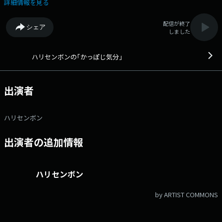
「はるかのワーオ！」 「美味しくてご麺ね」などコーナーへのネタの投
詳細情報を見る
稿もお待ちしています！ 番組ホームページのメッセージフォームから
♪ 番組Webサイト：https://audee.jp/program/show/300009090 メ
配信が終了
シェア
ッセージフォーム：https://form.audee.jp/kappoji/message
しました
ハリセンボンの｢かっぽじ気分｣
出演者
ハリセンボン
出演者の追加情報
ハリセンボン
by ARTIST COMMONS