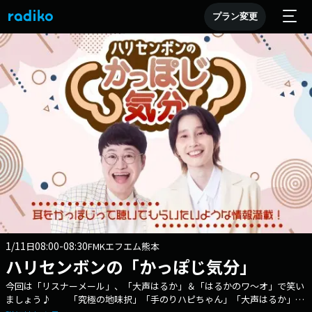
プラン変更
1/11
08:00-08:30
日
FMKエフエム熊本
ハリセンボンの「かっぽじ気分」
今回は「リスナーメール」、「大声はるか」＆「はるかのワ～オ」で笑い
ましょう♪ 「究極の地味択」「手のりハピちゃん」「大声はるか」