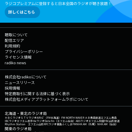
ラジコプレミアムに登録すると日本全国のラジオが聴き放題！
詳しくはこちら
聴取について
配信エリア
利用規約
プライバシーポリシー
ライセンス情報
radiko news
株式会社radikoについて
ニュースリリース
採用情報
特定商取引に関する法律に基づく表示
株式会社メディアプラットフォームラボについて
北海道・東北のラジオ局
ＨＢＣラジオ
ＳＴＶラジオ
AIR-G'（FM北海道）
FM NORTH WAVE
ＲＡＢ青森放送
エフエム青森
IBCラジオ
エフエム岩手
tbcラジオ
Date fm（エフエム仙台）
ABSラジオ
エフエム秋田
YBC山形放送
Rhythm Station エフエム山形
RFCラジオ福島
ふくしまFM
NHK AM（札幌）
NHK AM（仙台）
関東のラジオ局