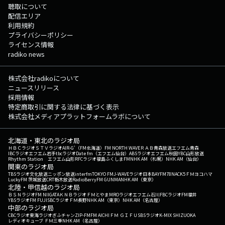
聴取について
配信エリア
利用規約
プライバシーポリシー
ライセンス情報
radiko news
株式会社radikoについて
ニュースリリース
採用情報
特定商取引に関する法律に基づく表示
株式会社メディアプラットフォームラボについて
北海道・東北のラジオ局
ＨＢＣラジオ
ＳＴＶラジオ
AIR-G'（FM北海道）
FM NORTH WAVE
ＲＡＢ青森放送
エフエム青森
IBCラジオ
エフエム岩手
tbcラジオ
Date fm（エフエム仙台）
ABSラジオ
エフエム秋田
YBC山形放送
Rhythm Station エフエム山形
RFCラジオ福島
ふくしまFM
NHK AM（札幌）
NHK AM（仙台）
関東のラジオ局
TBSラジオ
文化放送
ニッポン放送
interfm
TOKYO FM
J-WAVE
ラジオ日本
BAYFM78
NACK5
ＦＭヨコハマ
LuckyFM 茨城放送
CRT栃木放送
RadioBerry
FM GUNMA
NHK AM（東京）
北陸・甲信越のラジオ局
ＢＳＮラジオ
FM NIIGATA
ＫＮＢラジオ
ＦＭとやま
MROラジオ
エフエム石川
FBCラジオ
FM福井
YBSラジオ
FM FUJI
SBCラジオ
ＦＭ長野
NHK AM（東京）
NHK AM（名古屋）
中部のラジオ局
CBCラジオ
東海ラジオ
ぎふチャン
ZIP-FM
FM AICHI
ＦＭ ＧＩＦＵ
SBSラジオ
K-MIX SHIZUOKA
レディオキューブ ＦＭ三重
NHK AM（名古屋）