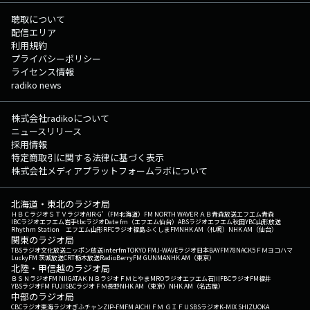
聴取について
配信エリア
利用規約
プライバシーポリシー
ライセンス情報
radiko news
株式会社radikoについて
ニュースリリース
採用情報
特定商取引に関する法律に基づく表示
株式会社メディアプラットフォームラボについて
北海道・東北のラジオ局
ＨＢＣラジオ
ＳＴＶラジオ
AIR-G'（FM北海道）
FM NORTH WAVE
ＲＡＢ青森放送
エフエム青森
IBCラジオ
エフエム岩手
tbcラジオ
Date fm（エフエム仙台）
ABSラジオ
エフエム秋田
YBC山形放送
Rhythm Station エフエム山形
RFCラジオ福島
ふくしまFM
NHK AM（札幌）
NHK AM（仙台）
関東のラジオ局
TBSラジオ
文化放送
ニッポン放送
interfm
TOKYO FM
J-WAVE
ラジオ日本
BAYFM78
NACK5
ＦＭヨコハマ
LuckyFM 茨城放送
CRT栃木放送
RadioBerry
FM GUNMA
NHK AM（東京）
北陸・甲信越のラジオ局
ＢＳＮラジオ
FM NIIGATA
ＫＮＢラジオ
ＦＭとやま
MROラジオ
エフエム石川
FBCラジオ
FM福井
YBSラジオ
FM FUJI
SBCラジオ
ＦＭ長野
NHK AM（東京）
NHK AM（名古屋）
中部のラジオ局
CBCラジオ
東海ラジオ
ぎふチャン
ZIP-FM
FM AICHI
ＦＭ ＧＩＦＵ
SBSラジオ
K-MIX SHIZUOKA