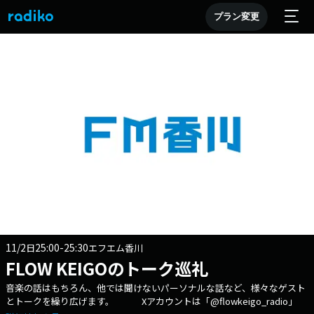
プラン変更
11/2
25:00-25:30
日
エフエム香川
FLOW KEIGOのトーク巡礼
音楽の話はもちろん、他では聞けないパーソナルな話など、様々なゲスト
とトークを繰り広げます。 Xアカウントは「@flowkeigo_radio」