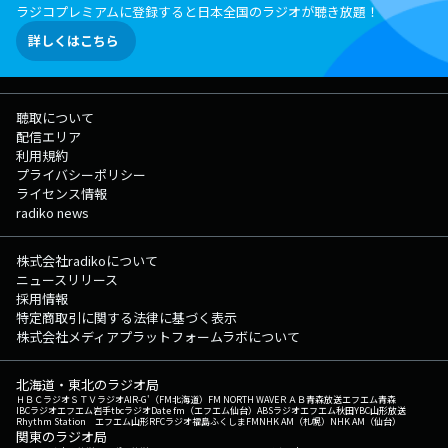
ラジコプレミアムに登録すると日本全国のラジオが聴き放題！
詳しくはこちら
聴取について
配信エリア
利用規約
プライバシーポリシー
ライセンス情報
radiko news
株式会社radikoについて
ニュースリリース
採用情報
特定商取引に関する法律に基づく表示
株式会社メディアプラットフォームラボについて
北海道・東北のラジオ局
ＨＢＣラジオ
ＳＴＶラジオ
AIR-G'（FM北海道）
FM NORTH WAVE
ＲＡＢ青森放送
エフエム青森
IBCラジオ
エフエム岩手
tbcラジオ
Date fm（エフエム仙台）
ABSラジオ
エフエム秋田
YBC山形放送
Rhythm Station エフエム山形
RFCラジオ福島
ふくしまFM
NHK AM（札幌）
NHK AM（仙台）
関東のラジオ局