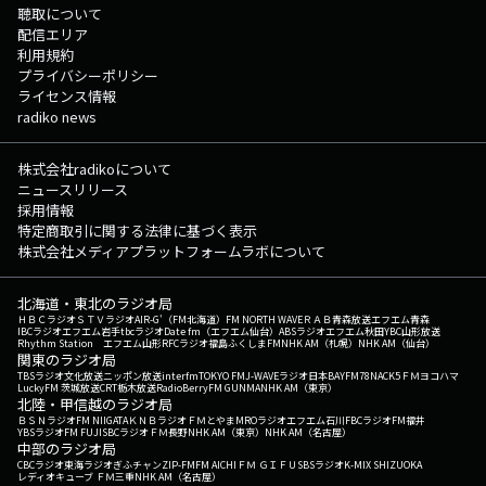
聴取について
配信エリア
利用規約
プライバシーポリシー
ライセンス情報
radiko news
株式会社radikoについて
ニュースリリース
採用情報
特定商取引に関する法律に基づく表示
株式会社メディアプラットフォームラボについて
北海道・東北のラジオ局
ＨＢＣラジオ
ＳＴＶラジオ
AIR-G'（FM北海道）
FM NORTH WAVE
ＲＡＢ青森放送
エフエム青森
IBCラジオ
エフエム岩手
tbcラジオ
Date fm（エフエム仙台）
ABSラジオ
エフエム秋田
YBC山形放送
Rhythm Station エフエム山形
RFCラジオ福島
ふくしまFM
NHK AM（札幌）
NHK AM（仙台）
関東のラジオ局
TBSラジオ
文化放送
ニッポン放送
interfm
TOKYO FM
J-WAVE
ラジオ日本
BAYFM78
NACK5
ＦＭヨコハマ
LuckyFM 茨城放送
CRT栃木放送
RadioBerry
FM GUNMA
NHK AM（東京）
北陸・甲信越のラジオ局
ＢＳＮラジオ
FM NIIGATA
ＫＮＢラジオ
ＦＭとやま
MROラジオ
エフエム石川
FBCラジオ
FM福井
YBSラジオ
FM FUJI
SBCラジオ
ＦＭ長野
NHK AM（東京）
NHK AM（名古屋）
中部のラジオ局
CBCラジオ
東海ラジオ
ぎふチャン
ZIP-FM
FM AICHI
ＦＭ ＧＩＦＵ
SBSラジオ
K-MIX SHIZUOKA
レディオキューブ ＦＭ三重
NHK AM（名古屋）