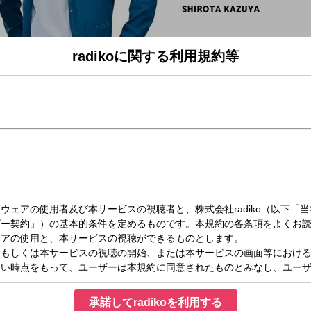
radikoに関する利用規約等
（月）17:00～18:55
つながる生放送！
＝≒＝≒＝≒＝≒＝≒＝≒
お帰りなさい、今日もよく頑張った！お疲れ様！」とたたえてくれる仲間がラジオ
までもが秒速で変わっていく混沌とした時代に、確かな「つながり」を持てる地域
承諾してradikoを利用する