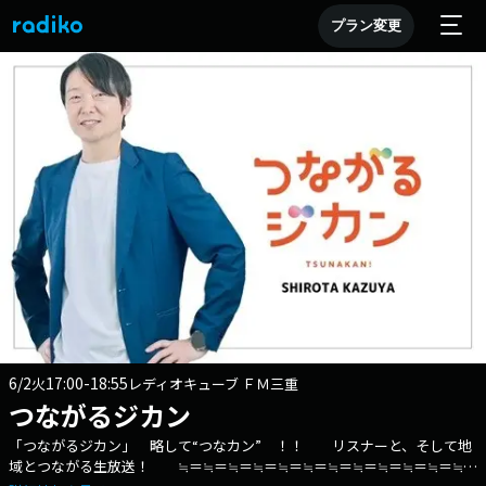
プラン変更
6/2
17:00-18:55
火
レディオキューブ ＦＭ三重
つながるジカン
「つながるジカン」 略して“つなカン” ！！ リスナーと、そして地
域とつながる生放送！ ≒＝≒＝≒＝≒＝≒＝≒＝≒＝≒＝≒＝≒＝≒＝≒＝