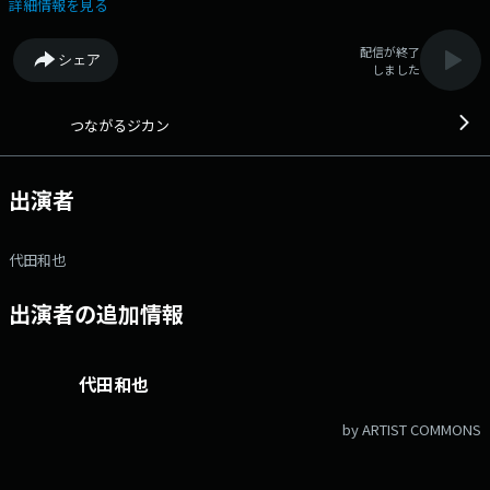
≒ 今日一日頑張った自分を「お帰りなさい、今日もよく頑張った！お
詳細情報を見る
疲れ様！」とたたえてくれる仲間がラジオの中にいる—。 話題や流行、
世論の風向きまでもが秒速で変わっていく混沌とした時代に、確かな「つ
配信が終了
シェア
ながり」を持てる地域コミュニティとしてのラジオ番組誕生！ 月曜～
しました
火曜は代田和也アナウンサー 水曜～金曜は宮原えりかアナウンサー が
担当。 みなさんからのメッセージや、Xにて「#つなカン」でのポスト
もお待ちしています！ ▽17:22〜 【 トップインタビュー～三重のキー
つながるジカン
パーソンとつながる～ 】 三重県内で活躍する企業経営者・団体代表・挑
戦者たちをゲストに迎え、その“決断”と“ビジョン”に迫ります。
▽17:47〜 【 鈴鹿医療科学大学 「ヘルシー トーキング！」 】 鈴鹿医
出演者
療科学大学ってどんな大学？そんな疑問に鈴鹿医療科学大学教員の方々に
教えてもらう番組です！大学で一体どんなことを教えているのか、専門分
野についての事を聴きながら私たちにも役立つワンポイントアドバイスを
代田和也
毎回教えてもらいます。専門家の方に聴く素朴な疑問もお答えいただきま
す！ ▽18:12〜 【 リペイント匠の匠Radio！ 】 リペイント匠の久保
出演者の追加情報
信也社長をスタジオにお招きし、住宅塗装、防水工事など色々お伺いして
いきます。 ▽18:22〜 【 しんぽとみらいは社長のミカタ！ tokidoki
み・エールbiz 】 三重県信用保証協会「み・エール biz」の活動を紹介し
ます ▽18:48〜 【 共感のジカン 】 皆さんの仕事や学校、家族のグチ
代田和也
や悩み事に対して 代田アナ・宮原アナが全肯定します！ 番組Webサ
イト：https://fmmie.jp/programs/tsunagaruzikan/ メッセージフォー
by ARTIST COMMONS
ム：https://fmmie.jp/programs/tsunagaruzikan/message.php Xハッ
シュタグは「#つなカン」 Xアカウントは「@radiocube」