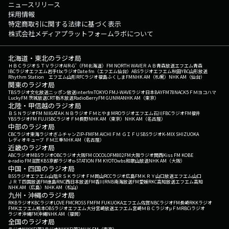
ニュースリリース
採用情報
特定商取引に関する法律に基づく表示
株式会社メディアプラットフォームラボについて
北海道・東北のラジオ局
ＨＢＣラジオ
ＳＴＶラジオ
AIR-G'（FM北海道）
FM NORTH WAVE
ＲＡＢ青森放送
エフエム青森
IBCラジオ
エフエム岩手
tbcラジオ
Date fm（エフエム仙台）
ABSラジオ
エフエム秋田
YBC山形放送
Rhythm Station エフエム山形
RFCラジオ福島
ふくしまFM
NHK AM（札幌）
NHK AM（仙台）
関東のラジオ局
TBSラジオ
文化放送
ニッポン放送
interfm
TOKYO FM
J-WAVE
ラジオ日本
BAYFM78
NACK5
ＦＭヨコハマ
LuckyFM 茨城放送
CRT栃木放送
RadioBerry
FM GUNMA
NHK AM（東京）
北陸・甲信越のラジオ局
ＢＳＮラジオ
FM NIIGATA
ＫＮＢラジオ
ＦＭとやま
MROラジオ
エフエム石川
FBCラジオ
FM福井
YBSラジオ
FM FUJI
SBCラジオ
ＦＭ長野
NHK AM（東京）
NHK AM（名古屋）
中部のラジオ局
CBCラジオ
東海ラジオ
ぎふチャン
ZIP-FM
FM AICHI
ＦＭ ＧＩＦＵ
SBSラジオ
K-MIX SHIZUOKA
レディオキューブ ＦＭ三重
NHK AM（名古屋）
近畿のラジオ局
ABCラジオ
MBSラジオ
OBCラジオ大阪
FM COCOLO
FM802
FM大阪
ラジオ関西
Kiss FM KOBE
e-radio FM滋賀
KBS京都ラジオ
α-STATION FM KYOTO
wbs和歌山放送
NHK AM（大阪）
中国・四国のラジオ局
BSSラジオ
エフエム山陰
ＲＳＫラジオ
ＦＭ岡山
RCCラジオ
広島FM
ＫＲＹ山口放送
エフエム山口
ＪＲＴ四国放送
FM徳島
RNC西日本放送
FM香川
RNB南海放送
FM愛媛
RKC高知放送
エフエム高知
NHK AM（広島）
NHK AM（松山）
九州・沖縄のラジオ局
RKBラジオ
KBCラジオ
LOVE FM
CROSS FM
FM FUKUOKA
エフエム佐賀
NBCラジオ
FM長崎
RKKラジオ
FMKエフエム熊本
OBSラジオ
エフエム大分
宮崎放送
エフエム宮崎
ＭＢＣラジオ
μＦＭ
RBCiラジオ
ラジオ沖縄
FM沖縄
NHK AM（福岡）
全国のラジオ局