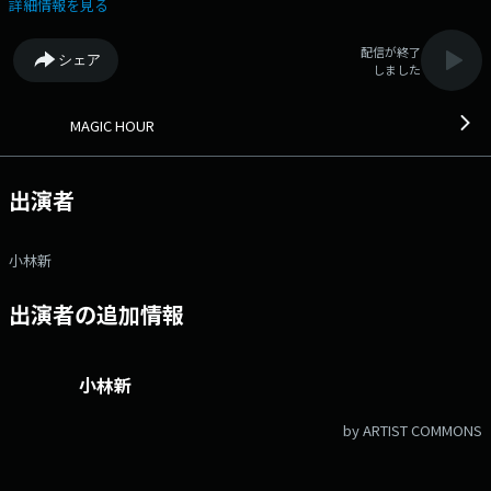
ガノがより楽しくなる情報もご紹介。 Twitter・Instagramでも番組情報
詳細情報を見る
を発信！ 「#マジカワ」であなたの街の夕空写真のシェアも大歓迎で
す。 是非ご参加ください！ ▽16:21〜 【 ANTENNA 】 ＤＪのアン
配信が終了
シェア
テナに反応した“人、もの、こと”に注目。 ▽16:35〜 【 16時 Traffic
しました
Information 】 交通情報をお送りします。 ▽16:41〜 【 いい部屋発
見なるほどサプリ 】 お部屋選びのポイント、住まいに役立つ情報をご紹
介！ ▽17:00〜 【 GLIM SPANKY RADIO Gloaming Nation 】 長野県出
MAGIC HOUR
身で日本を代表するロックユニット「GLIM SPANKY」が、地元リスナーに
向けて直接届けるレギュラーラジオプログラム！ それが、長野の黄昏
時…ラジオの中に現れる不思議な国＝”Gloaming Nation” 最高の音楽愛
出演者
とラジオ愛を以て、活動の最新情報や制作の様子、2人のルーツとなった
音楽の紹介、地元愛にあふれた長野トークをお届けします！
▽17:21〜 【 17時 Traffic Information 】 交通情報をお知らせしま
小林新
す。 ▽17:36〜 【 17時 Weather Information 】 天気予報をお知らせ
します。 番組Webサイト：https://fmnagano3.com/magichour/ メ
出演者の追加情報
ッセージフォーム：https://www.fmnagano.co.jp/magichour/ Xハッシ
ュタグは「#マジカワ」 Xアカウントは「@MAGICHOUR797」
小林新
by ARTIST COMMONS