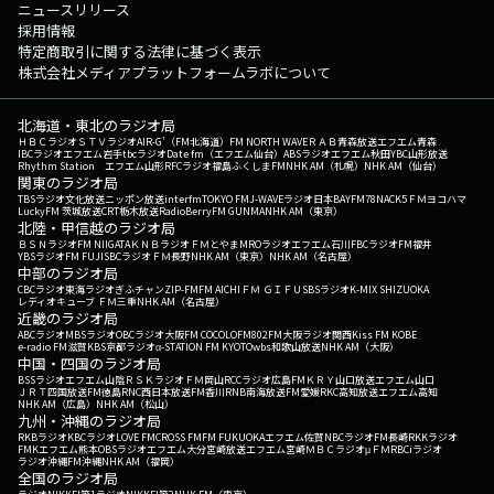
ニュースリリース
採用情報
特定商取引に関する法律に基づく表示
株式会社メディアプラットフォームラボについて
北海道・東北のラジオ局
ＨＢＣラジオ
ＳＴＶラジオ
AIR-G'（FM北海道）
FM NORTH WAVE
ＲＡＢ青森放送
エフエム青森
IBCラジオ
エフエム岩手
tbcラジオ
Date fm（エフエム仙台）
ABSラジオ
エフエム秋田
YBC山形放送
Rhythm Station エフエム山形
RFCラジオ福島
ふくしまFM
NHK AM（札幌）
NHK AM（仙台）
関東のラジオ局
TBSラジオ
文化放送
ニッポン放送
interfm
TOKYO FM
J-WAVE
ラジオ日本
BAYFM78
NACK5
ＦＭヨコハマ
LuckyFM 茨城放送
CRT栃木放送
RadioBerry
FM GUNMA
NHK AM（東京）
北陸・甲信越のラジオ局
ＢＳＮラジオ
FM NIIGATA
ＫＮＢラジオ
ＦＭとやま
MROラジオ
エフエム石川
FBCラジオ
FM福井
YBSラジオ
FM FUJI
SBCラジオ
ＦＭ長野
NHK AM（東京）
NHK AM（名古屋）
中部のラジオ局
CBCラジオ
東海ラジオ
ぎふチャン
ZIP-FM
FM AICHI
ＦＭ ＧＩＦＵ
SBSラジオ
K-MIX SHIZUOKA
レディオキューブ ＦＭ三重
NHK AM（名古屋）
近畿のラジオ局
ABCラジオ
MBSラジオ
OBCラジオ大阪
FM COCOLO
FM802
FM大阪
ラジオ関西
Kiss FM KOBE
e-radio FM滋賀
KBS京都ラジオ
α-STATION FM KYOTO
wbs和歌山放送
NHK AM（大阪）
中国・四国のラジオ局
BSSラジオ
エフエム山陰
ＲＳＫラジオ
ＦＭ岡山
RCCラジオ
広島FM
ＫＲＹ山口放送
エフエム山口
ＪＲＴ四国放送
FM徳島
RNC西日本放送
FM香川
RNB南海放送
FM愛媛
RKC高知放送
エフエム高知
NHK AM（広島）
NHK AM（松山）
九州・沖縄のラジオ局
RKBラジオ
KBCラジオ
LOVE FM
CROSS FM
FM FUKUOKA
エフエム佐賀
NBCラジオ
FM長崎
RKKラジオ
FMKエフエム熊本
OBSラジオ
エフエム大分
宮崎放送
エフエム宮崎
ＭＢＣラジオ
μＦＭ
RBCiラジオ
ラジオ沖縄
FM沖縄
NHK AM（福岡）
全国のラジオ局