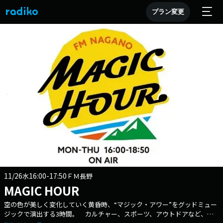
プラン変更
11/26
16:00-17:50
水
ＦＭ長野
MAGIC HOUR
空の色が美しく変化していく黄昏時、“マジック・アワー”をグッドミュー
ジックで演出する3時間。 カルチャー、スポーツ、アウトドアなど、ナ