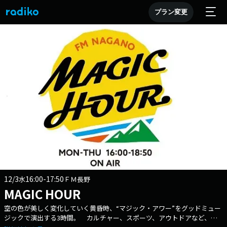
プラン変更
12/3
16:00-17:50
水
ＦＭ長野
MAGIC HOUR
空の色が美しく変化していく黄昏時、“マジック・アワー”をグッドミュー
ジックで演出する3時間。 カルチャー、スポーツ、アウトドアなど、ナ