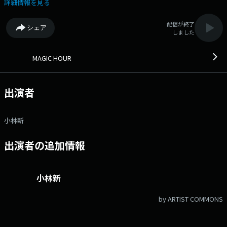
ガノがより楽しくなる情報もご紹介。 Twitter・Instagramでも番組情報
詳細情報を見る
を発信！ 「#マジカワ」であなたの街の夕空写真のシェアも大歓迎で
す。 是非ご参加ください！ ▽16:21〜 【 ANTENNA 】 ＤＪのアン
配信が終了
シェア
テナに反応した“人、もの、こと”に注目。 ▽16:35〜 【 16時 Traffic
しました
Information 】 交通情報をお送りします。 ▽16:41〜 【 いい部屋発
見なるほどサプリ 】 お部屋選びのポイント、住まいに役立つ情報をご紹
介！ ▽17:00〜 【 GLIM SPANKY RADIO Gloaming Nation 】 長野県出
MAGIC HOUR
身で日本を代表するロックユニット「GLIM SPANKY」が、地元リスナーに
向けて直接届けるレギュラーラジオプログラム！ それが、長野の黄昏
時…ラジオの中に現れる不思議な国＝”Gloaming Nation” 最高の音楽愛
出演者
とラジオ愛を以て、活動の最新情報や制作の様子、2人のルーツとなった
音楽の紹介、地元愛にあふれた長野トークをお届けします！
▽17:21〜 【 17時 Traffic Information 】 交通情報をお知らせしま
小林新
す。 ▽17:36〜 【 17時 Weather Information 】 天気予報をお知らせ
します。 番組Webサイト：https://fmnagano3.com/magichour/ メ
出演者の追加情報
ッセージフォーム：https://www.fmnagano.co.jp/magichour/ Xハッシ
ュタグは「#マジカワ」 Xアカウントは「@MAGICHOUR797」
小林新
by ARTIST COMMONS