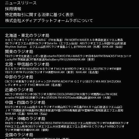
ニュースリリース
採用情報
特定商取引に関する法律に基づく表示
株式会社メディアプラットフォームラボについて
北海道・東北のラジオ局
ＨＢＣラジオ
ＳＴＶラジオ
AIR-G'（FM北海道）
FM NORTH WAVE
ＲＡＢ青森放送
エフエム青森
IBCラジオ
エフエム岩手
tbcラジオ
Date fm（エフエム仙台）
ABSラジオ
エフエム秋田
YBC山形放送
Rhythm Station エフエム山形
RFCラジオ福島
ふくしまFM
NHK AM（札幌）
NHK AM（仙台）
関東のラジオ局
TBSラジオ
文化放送
ニッポン放送
interfm
TOKYO FM
J-WAVE
ラジオ日本
BAYFM78
NACK5
ＦＭヨコハマ
LuckyFM 茨城放送
CRT栃木放送
RadioBerry
FM GUNMA
NHK AM（東京）
北陸・甲信越のラジオ局
ＢＳＮラジオ
FM NIIGATA
ＫＮＢラジオ
ＦＭとやま
MROラジオ
エフエム石川
FBCラジオ
FM福井
YBSラジオ
FM FUJI
SBCラジオ
ＦＭ長野
NHK AM（東京）
NHK AM（名古屋）
中部のラジオ局
CBCラジオ
東海ラジオ
ぎふチャン
ZIP-FM
FM AICHI
ＦＭ ＧＩＦＵ
SBSラジオ
K-MIX SHIZUOKA
レディオキューブ ＦＭ三重
NHK AM（名古屋）
近畿のラジオ局
ABCラジオ
MBSラジオ
OBCラジオ大阪
FM COCOLO
FM802
FM大阪
ラジオ関西
Kiss FM KOBE
e-radio FM滋賀
KBS京都ラジオ
α-STATION FM KYOTO
wbs和歌山放送
NHK AM（大阪）
中国・四国のラジオ局
BSSラジオ
エフエム山陰
ＲＳＫラジオ
ＦＭ岡山
RCCラジオ
広島FM
ＫＲＹ山口放送
エフエム山口
ＪＲＴ四国放送
FM徳島
RNC西日本放送
FM香川
RNB南海放送
FM愛媛
RKC高知放送
エフエム高知
NHK AM（広島）
NHK AM（松山）
九州・沖縄のラジオ局
RKBラジオ
KBCラジオ
LOVE FM
CROSS FM
FM FUKUOKA
エフエム佐賀
NBCラジオ
FM長崎
RKKラジオ
FMKエフエム熊本
OBSラジオ
エフエム大分
宮崎放送
エフエム宮崎
ＭＢＣラジオ
μＦＭ
RBCiラジオ
ラジオ沖縄
FM沖縄
NHK AM（福岡）
全国のラジオ局