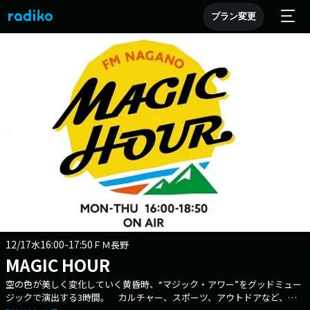
プラン変更
12/17
16:00-17:50
水
ＦＭ長野
MAGIC HOUR
空の色が美しく変化していく黄昏時、“マジック・アワー”をグッドミュー
ジックで演出する3時間。 カルチャー、スポーツ、アウトドアなど、ナ