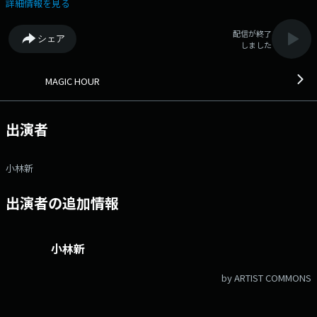
ガノがより楽しくなる情報もご紹介。 Twitter・Instagramでも番組情報
詳細情報を見る
を発信！ 「#マジカワ」であなたの街の夕空写真のシェアも大歓迎で
す。 是非ご参加ください！ ▽16:21〜 【 ANTENNA 】 ＤＪのアン
配信が終了
シェア
テナに反応した“人、もの、こと”に注目。 ▽16:35〜 【 16時 Traffic
しました
Information 】 交通情報をお送りします。 ▽16:41〜 【 いい部屋発
見なるほどサプリ 】 お部屋選びのポイント、住まいに役立つ情報をご紹
介！ ▽17:00〜 【 GLIM SPANKY RADIO Gloaming Nation 】 長野県出
MAGIC HOUR
身で日本を代表するロックユニット「GLIM SPANKY」が、地元リスナーに
向けて直接届けるレギュラーラジオプログラム！ それが、長野の黄昏
時…ラジオの中に現れる不思議な国＝”Gloaming Nation” 最高の音楽愛
出演者
とラジオ愛を以て、活動の最新情報や制作の様子、2人のルーツとなった
音楽の紹介、地元愛にあふれた長野トークをお届けします！
▽17:21〜 【 17時 Traffic Information 】 交通情報をお知らせしま
小林新
す。 ▽17:36〜 【 17時 Weather Information 】 天気予報をお知らせ
します。 番組Webサイト：https://fmnagano3.com/magichour/ メ
出演者の追加情報
ッセージフォーム：https://www.fmnagano.co.jp/magichour/ Xハッシ
ュタグは「#マジカワ」 Xアカウントは「@MAGICHOUR797」
小林新
by ARTIST COMMONS