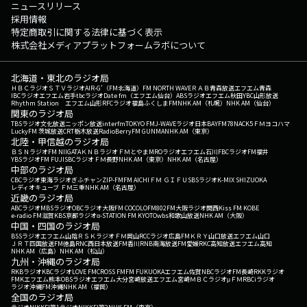
ニュースリリース
採用情報
特定商取引に関する法律に基づく表示
株式会社メディアプラットフォームラボについて
北海道・東北のラジオ局
ＨＢＣラジオ
ＳＴＶラジオ
AIR-G'（FM北海道）
FM NORTH WAVE
ＲＡＢ青森放送
エフエム青森
IBCラジオ
エフエム岩手
tbcラジオ
Date fm（エフエム仙台）
ABSラジオ
エフエム秋田
YBC山形放送
Rhythm Station エフエム山形
RFCラジオ福島
ふくしまFM
NHK AM（札幌）
NHK AM（仙台）
関東のラジオ局
TBSラジオ
文化放送
ニッポン放送
interfm
TOKYO FM
J-WAVE
ラジオ日本
BAYFM78
NACK5
ＦＭヨコハマ
LuckyFM 茨城放送
CRT栃木放送
RadioBerry
FM GUNMA
NHK AM（東京）
北陸・甲信越のラジオ局
ＢＳＮラジオ
FM NIIGATA
ＫＮＢラジオ
ＦＭとやま
MROラジオ
エフエム石川
FBCラジオ
FM福井
YBSラジオ
FM FUJI
SBCラジオ
ＦＭ長野
NHK AM（東京）
NHK AM（名古屋）
中部のラジオ局
CBCラジオ
東海ラジオ
ぎふチャン
ZIP-FM
FM AICHI
ＦＭ ＧＩＦＵ
SBSラジオ
K-MIX SHIZUOKA
レディオキューブ ＦＭ三重
NHK AM（名古屋）
近畿のラジオ局
ABCラジオ
MBSラジオ
OBCラジオ大阪
FM COCOLO
FM802
FM大阪
ラジオ関西
Kiss FM KOBE
e-radio FM滋賀
KBS京都ラジオ
α-STATION FM KYOTO
wbs和歌山放送
NHK AM（大阪）
中国・四国のラジオ局
BSSラジオ
エフエム山陰
ＲＳＫラジオ
ＦＭ岡山
RCCラジオ
広島FM
ＫＲＹ山口放送
エフエム山口
ＪＲＴ四国放送
FM徳島
RNC西日本放送
FM香川
RNB南海放送
FM愛媛
RKC高知放送
エフエム高知
NHK AM（広島）
NHK AM（松山）
九州・沖縄のラジオ局
RKBラジオ
KBCラジオ
LOVE FM
CROSS FM
FM FUKUOKA
エフエム佐賀
NBCラジオ
FM長崎
RKKラジオ
FMKエフエム熊本
OBSラジオ
エフエム大分
宮崎放送
エフエム宮崎
ＭＢＣラジオ
μＦＭ
RBCiラジオ
ラジオ沖縄
FM沖縄
NHK AM（福岡）
全国のラジオ局