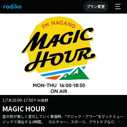
プラン変更
1/7
16:00-17:50
水
ＦＭ長野
MAGIC HOUR
空の色が美しく変化していく黄昏時、“マジック・アワー”をグッドミュー
ジックで演出する3時間。 カルチャー、スポーツ、アウトドアなど、ナ