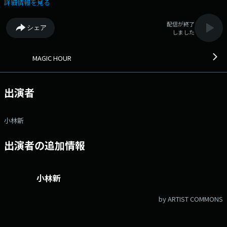
ガノがより楽しくなる情報もご紹介。 Twitter・Instagramでも番組情報
詳細情報を見る
を発信！ 「#マジカワ」であなたの街の夕空写真のシェアも大歓迎で
す。 是非ご参加ください！ ▽16:21〜 【 ANTENNA 】 ＤＪのアン
配信が終了
シェア
テナに反応した“人、もの、こと”に注目。 ▽16:35〜 【 16時 Traffic
しました
Information 】 交通情報をお送りします。 ▽16:41〜 【 いい部屋発
見なるほどサプリ 】 お部屋選びのポイント、住まいに役立つ情報をご紹
介！ ▽17:00〜 【 GLIM SPANKY RADIO Gloaming Nation 】 長野県出
MAGIC HOUR
身で日本を代表するロックユニット「GLIM SPANKY」が、地元リスナーに
向けて直接届けるレギュラーラジオプログラム！ それが、長野の黄昏
時…ラジオの中に現れる不思議な国＝”Gloaming Nation” 最高の音楽愛
出演者
とラジオ愛を以て、活動の最新情報や制作の様子、2人のルーツとなった
音楽の紹介、地元愛にあふれた長野トークをお届けします！
▽17:21〜 【 17時 Traffic Information 】 交通情報をお知らせしま
小林新
す。 ▽17:36〜 【 17時 Weather Information 】 天気予報をお知らせ
します。 番組Webサイト：https://fmnagano3.com/magichour/ メ
出演者の追加情報
ッセージフォーム：https://www.fmnagano.co.jp/magichour/ Xハッシ
ュタグは「#マジカワ」 Xアカウントは「@MAGICHOUR797」
小林新
by ARTIST COMMONS