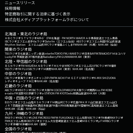
ニュースリリース
採用情報
特定商取引に関する法律に基づく表示
株式会社メディアプラットフォームラボについて
北海道・東北のラジオ局
ＨＢＣラジオ
ＳＴＶラジオ
AIR-G'（FM北海道）
FM NORTH WAVE
ＲＡＢ青森放送
エフエム青森
IBCラジオ
エフエム岩手
tbcラジオ
Date fm（エフエム仙台）
ABSラジオ
エフエム秋田
YBC山形放送
Rhythm Station エフエム山形
RFCラジオ福島
ふくしまFM
NHK AM（札幌）
NHK AM（仙台）
関東のラジオ局
TBSラジオ
文化放送
ニッポン放送
interfm
TOKYO FM
J-WAVE
ラジオ日本
BAYFM78
NACK5
ＦＭヨコハマ
LuckyFM 茨城放送
CRT栃木放送
RadioBerry
FM GUNMA
NHK AM（東京）
北陸・甲信越のラジオ局
ＢＳＮラジオ
FM NIIGATA
ＫＮＢラジオ
ＦＭとやま
MROラジオ
エフエム石川
FBCラジオ
FM福井
YBSラジオ
FM FUJI
SBCラジオ
ＦＭ長野
NHK AM（東京）
NHK AM（名古屋）
中部のラジオ局
CBCラジオ
東海ラジオ
ぎふチャン
ZIP-FM
FM AICHI
ＦＭ ＧＩＦＵ
SBSラジオ
K-MIX SHIZUOKA
レディオキューブ ＦＭ三重
NHK AM（名古屋）
近畿のラジオ局
ABCラジオ
MBSラジオ
OBCラジオ大阪
FM COCOLO
FM802
FM大阪
ラジオ関西
Kiss FM KOBE
e-radio FM滋賀
KBS京都ラジオ
α-STATION FM KYOTO
wbs和歌山放送
NHK AM（大阪）
中国・四国のラジオ局
BSSラジオ
エフエム山陰
ＲＳＫラジオ
ＦＭ岡山
RCCラジオ
広島FM
ＫＲＹ山口放送
エフエム山口
ＪＲＴ四国放送
FM徳島
RNC西日本放送
FM香川
RNB南海放送
FM愛媛
RKC高知放送
エフエム高知
NHK AM（広島）
NHK AM（松山）
九州・沖縄のラジオ局
RKBラジオ
KBCラジオ
LOVE FM
CROSS FM
FM FUKUOKA
エフエム佐賀
NBCラジオ
FM長崎
RKKラジオ
FMKエフエム熊本
OBSラジオ
エフエム大分
宮崎放送
エフエム宮崎
ＭＢＣラジオ
μＦＭ
RBCiラジオ
ラジオ沖縄
FM沖縄
NHK AM（福岡）
全国のラジオ局