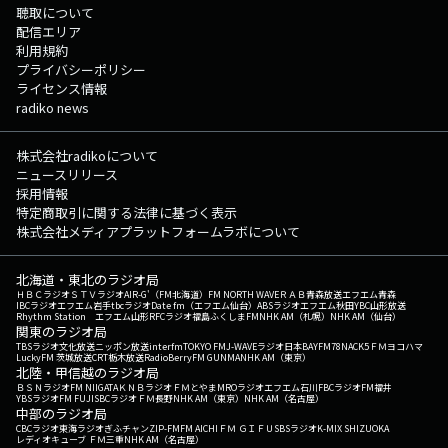
聴取について
配信エリア
利用規約
プライバシーポリシー
ライセンス情報
radiko news
株式会社radikoについて
ニュースリリース
採用情報
特定商取引に関する法律に基づく表示
株式会社メディアプラットフォームラボについて
北海道・東北のラジオ局
ＨＢＣラジオ
ＳＴＶラジオ
AIR-G'（FM北海道）
FM NORTH WAVE
ＲＡＢ青森放送
エフエム青森
IBCラジオ
エフエム岩手
tbcラジオ
Date fm（エフエム仙台）
ABSラジオ
エフエム秋田
YBC山形放送
Rhythm Station エフエム山形
RFCラジオ福島
ふくしまFM
NHK AM（札幌）
NHK AM（仙台）
関東のラジオ局
TBSラジオ
文化放送
ニッポン放送
interfm
TOKYO FM
J-WAVE
ラジオ日本
BAYFM78
NACK5
ＦＭヨコハマ
LuckyFM 茨城放送
CRT栃木放送
RadioBerry
FM GUNMA
NHK AM（東京）
北陸・甲信越のラジオ局
ＢＳＮラジオ
FM NIIGATA
ＫＮＢラジオ
ＦＭとやま
MROラジオ
エフエム石川
FBCラジオ
FM福井
YBSラジオ
FM FUJI
SBCラジオ
ＦＭ長野
NHK AM（東京）
NHK AM（名古屋）
中部のラジオ局
CBCラジオ
東海ラジオ
ぎふチャン
ZIP-FM
FM AICHI
ＦＭ ＧＩＦＵ
SBSラジオ
K-MIX SHIZUOKA
レディオキューブ ＦＭ三重
NHK AM（名古屋）