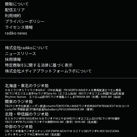
聴取について
配信エリア
利用規約
プライバシーポリシー
ライセンス情報
radiko news
株式会社radikoについて
ニュースリリース
採用情報
特定商取引に関する法律に基づく表示
株式会社メディアプラットフォームラボについて
北海道・東北のラジオ局
ＨＢＣラジオ
ＳＴＶラジオ
AIR-G'（FM北海道）
FM NORTH WAVE
ＲＡＢ青森放送
エフエム青森
IBCラジオ
エフエム岩手
tbcラジオ
Date fm（エフエム仙台）
ABSラジオ
エフエム秋田
YBC山形放送
Rhythm Station エフエム山形
RFCラジオ福島
ふくしまFM
NHK AM（札幌）
NHK AM（仙台）
関東のラジオ局
TBSラジオ
文化放送
ニッポン放送
interfm
TOKYO FM
J-WAVE
ラジオ日本
BAYFM78
NACK5
ＦＭヨコハマ
LuckyFM 茨城放送
CRT栃木放送
RadioBerry
FM GUNMA
NHK AM（東京）
北陸・甲信越のラジオ局
ＢＳＮラジオ
FM NIIGATA
ＫＮＢラジオ
ＦＭとやま
MROラジオ
エフエム石川
FBCラジオ
FM福井
YBSラジオ
FM FUJI
SBCラジオ
ＦＭ長野
NHK AM（東京）
NHK AM（名古屋）
中部のラジオ局
CBCラジオ
東海ラジオ
ぎふチャン
ZIP-FM
FM AICHI
ＦＭ ＧＩＦＵ
SBSラジオ
K-MIX SHIZUOKA
レディオキューブ ＦＭ三重
NHK AM（名古屋）