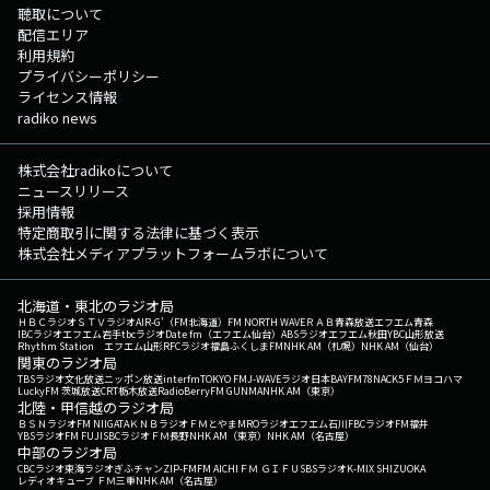
聴取について
配信エリア
利用規約
プライバシーポリシー
ライセンス情報
radiko news
株式会社radikoについて
ニュースリリース
採用情報
特定商取引に関する法律に基づく表示
株式会社メディアプラットフォームラボについて
北海道・東北のラジオ局
ＨＢＣラジオ
ＳＴＶラジオ
AIR-G'（FM北海道）
FM NORTH WAVE
ＲＡＢ青森放送
エフエム青森
IBCラジオ
エフエム岩手
tbcラジオ
Date fm（エフエム仙台）
ABSラジオ
エフエム秋田
YBC山形放送
Rhythm Station エフエム山形
RFCラジオ福島
ふくしまFM
NHK AM（札幌）
NHK AM（仙台）
関東のラジオ局
TBSラジオ
文化放送
ニッポン放送
interfm
TOKYO FM
J-WAVE
ラジオ日本
BAYFM78
NACK5
ＦＭヨコハマ
LuckyFM 茨城放送
CRT栃木放送
RadioBerry
FM GUNMA
NHK AM（東京）
北陸・甲信越のラジオ局
ＢＳＮラジオ
FM NIIGATA
ＫＮＢラジオ
ＦＭとやま
MROラジオ
エフエム石川
FBCラジオ
FM福井
YBSラジオ
FM FUJI
SBCラジオ
ＦＭ長野
NHK AM（東京）
NHK AM（名古屋）
中部のラジオ局
CBCラジオ
東海ラジオ
ぎふチャン
ZIP-FM
FM AICHI
ＦＭ ＧＩＦＵ
SBSラジオ
K-MIX SHIZUOKA
レディオキューブ ＦＭ三重
NHK AM（名古屋）