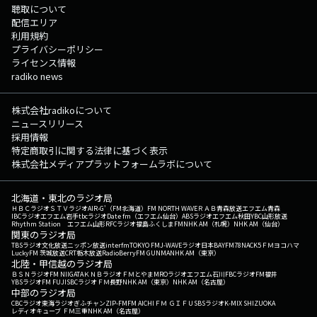
聴取について
配信エリア
利用規約
プライバシーポリシー
ライセンス情報
radiko news
株式会社radikoについて
ニュースリリース
採用情報
特定商取引に関する法律に基づく表示
株式会社メディアプラットフォームラボについて
北海道・東北のラジオ局
ＨＢＣラジオ
ＳＴＶラジオ
AIR-G'（FM北海道）
FM NORTH WAVE
ＲＡＢ青森放送
エフエム青森
IBCラジオ
エフエム岩手
tbcラジオ
Date fm（エフエム仙台）
ABSラジオ
エフエム秋田
YBC山形放送
Rhythm Station エフエム山形
RFCラジオ福島
ふくしまFM
NHK AM（札幌）
NHK AM（仙台）
関東のラジオ局
TBSラジオ
文化放送
ニッポン放送
interfm
TOKYO FM
J-WAVE
ラジオ日本
BAYFM78
NACK5
ＦＭヨコハマ
LuckyFM 茨城放送
CRT栃木放送
RadioBerry
FM GUNMA
NHK AM（東京）
北陸・甲信越のラジオ局
ＢＳＮラジオ
FM NIIGATA
ＫＮＢラジオ
ＦＭとやま
MROラジオ
エフエム石川
FBCラジオ
FM福井
YBSラジオ
FM FUJI
SBCラジオ
ＦＭ長野
NHK AM（東京）
NHK AM（名古屋）
中部のラジオ局
CBCラジオ
東海ラジオ
ぎふチャン
ZIP-FM
FM AICHI
ＦＭ ＧＩＦＵ
SBSラジオ
K-MIX SHIZUOKA
レディオキューブ ＦＭ三重
NHK AM（名古屋）