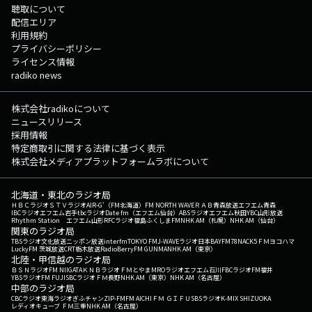
聴取について
配信エリア
利用規約
プライバシーポリシー
ライセンス情報
radiko news
株式会社radikoについて
ニュースリリース
採用情報
特定商取引に関する法律に基づく表示
株式会社メディアプラットフォームラボについて
北海道・東北のラジオ局
ＨＢＣラジオ
ＳＴＶラジオ
AIR-G'（FM北海道）
FM NORTH WAVE
ＲＡＢ青森放送
エフエム青森
IBCラジオ
エフエム岩手
tbcラジオ
Date fm（エフエム仙台）
ABSラジオ
エフエム秋田
YBC山形放送
Rhythm Station エフエム山形
RFCラジオ福島
ふくしまFM
NHK AM（札幌）
NHK AM（仙台）
関東のラジオ局
TBSラジオ
文化放送
ニッポン放送
interfm
TOKYO FM
J-WAVE
ラジオ日本
BAYFM78
NACK5
ＦＭヨコハマ
LuckyFM 茨城放送
CRT栃木放送
RadioBerry
FM GUNMA
NHK AM（東京）
北陸・甲信越のラジオ局
ＢＳＮラジオ
FM NIIGATA
ＫＮＢラジオ
ＦＭとやま
MROラジオ
エフエム石川
FBCラジオ
FM福井
YBSラジオ
FM FUJI
SBCラジオ
ＦＭ長野
NHK AM（東京）
NHK AM（名古屋）
中部のラジオ局
CBCラジオ
東海ラジオ
ぎふチャン
ZIP-FM
FM AICHI
ＦＭ ＧＩＦＵ
SBSラジオ
K-MIX SHIZUOKA
レディオキューブ ＦＭ三重
NHK AM（名古屋）