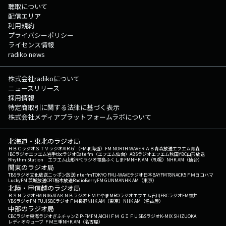
聴取について
配信エリア
利用規約
プライバシーポリシー
ライセンス情報
radiko news
株式会社radikoについて
ニュースリリース
採用情報
特定商取引に関する法律に基づく表示
株式会社メディアプラットフォームラボについて
北海道・東北のラジオ局
ＨＢＣラジオ
ＳＴＶラジオ
AIR-G'（FM北海道）
FM NORTH WAVE
ＲＡＢ青森放送
エフエム青森
IBCラジオ
エフエム岩手
tbcラジオ
Date fm（エフエム仙台）
ABSラジオ
エフエム秋田
YBC山形放送
Rhythm Station エフエム山形
RFCラジオ福島
ふくしまFM
NHK AM（札幌）
NHK AM（仙台）
関東のラジオ局
TBSラジオ
文化放送
ニッポン放送
interfm
TOKYO FM
J-WAVE
ラジオ日本
BAYFM78
NACK5
ＦＭヨコハマ
LuckyFM 茨城放送
CRT栃木放送
RadioBerry
FM GUNMA
NHK AM（東京）
北陸・甲信越のラジオ局
ＢＳＮラジオ
FM NIIGATA
ＫＮＢラジオ
ＦＭとやま
MROラジオ
エフエム石川
FBCラジオ
FM福井
YBSラジオ
FM FUJI
SBCラジオ
ＦＭ長野
NHK AM（東京）
NHK AM（名古屋）
中部のラジオ局
CBCラジオ
東海ラジオ
ぎふチャン
ZIP-FM
FM AICHI
ＦＭ ＧＩＦＵ
SBSラジオ
K-MIX SHIZUOKA
レディオキューブ ＦＭ三重
NHK AM（名古屋）