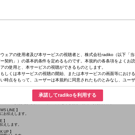
金）08:20～08:55
承諾してradikoを利用する
にある！全国・新潟県内のニュースをはじめ、気になる道路交通情報や天気情報な
ィー：(月)(火)(金)鎌田アレクシッチさやか(水)上村知世(木)酒井春奈
WS LINE 】
にお伝えします。
NE 】
伝えします。
CK UP 】