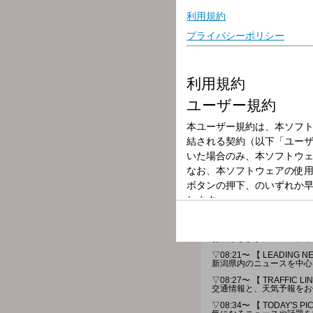
放送局
放送時間
2025年8月1日（
番組名
FM HEADLINE
知りたい・聴きたいがここ
お届けします。パーソナリテ
▽08:21〜 【 LEADING NE
新潟県内のニュースを中心
▽08:27〜 【 TRAFFIC LI
交通情報と、天気予報をお
▽08:34〜 【 TODAY'S PI