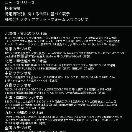
ニュースリリース
採用情報
特定商取引に関する法律に基づく表示
株式会社メディアプラットフォームラボについて
北海道・東北のラジオ局
ＨＢＣラジオ
ＳＴＶラジオ
AIR-G'（FM北海道）
FM NORTH WAVE
ＲＡＢ青森放送
エフエム青森
IBCラジオ
エフエム岩手
tbcラジオ
Date fm（エフエム仙台）
ABSラジオ
エフエム秋田
YBC山形放送
Rhythm Station エフエム山形
RFCラジオ福島
ふくしまFM
NHK AM（札幌）
NHK AM（仙台）
関東のラジオ局
TBSラジオ
文化放送
ニッポン放送
interfm
TOKYO FM
J-WAVE
ラジオ日本
BAYFM78
NACK5
ＦＭヨコハマ
LuckyFM 茨城放送
CRT栃木放送
RadioBerry
FM GUNMA
NHK AM（東京）
北陸・甲信越のラジオ局
ＢＳＮラジオ
FM NIIGATA
ＫＮＢラジオ
ＦＭとやま
MROラジオ
エフエム石川
FBCラジオ
FM福井
YBSラジオ
FM FUJI
SBCラジオ
ＦＭ長野
NHK AM（東京）
NHK AM（名古屋）
中部のラジオ局
CBCラジオ
東海ラジオ
ぎふチャン
ZIP-FM
FM AICHI
ＦＭ ＧＩＦＵ
SBSラジオ
K-MIX SHIZUOKA
レディオキューブ ＦＭ三重
NHK AM（名古屋）
近畿のラジオ局
ABCラジオ
MBSラジオ
OBCラジオ大阪
FM COCOLO
FM802
FM大阪
ラジオ関西
Kiss FM KOBE
e-radio FM滋賀
KBS京都ラジオ
α-STATION FM KYOTO
wbs和歌山放送
NHK AM（大阪）
中国・四国のラジオ局
BSSラジオ
エフエム山陰
ＲＳＫラジオ
ＦＭ岡山
RCCラジオ
広島FM
ＫＲＹ山口放送
エフエム山口
ＪＲＴ四国放送
FM徳島
RNC西日本放送
FM香川
RNB南海放送
FM愛媛
RKC高知放送
エフエム高知
NHK AM（広島）
NHK AM（松山）
九州・沖縄のラジオ局
RKBラジオ
KBCラジオ
LOVE FM
CROSS FM
FM FUKUOKA
エフエム佐賀
NBCラジオ
FM長崎
RKKラジオ
FMKエフエム熊本
OBSラジオ
エフエム大分
宮崎放送
エフエム宮崎
ＭＢＣラジオ
μＦＭ
RBCiラジオ
ラジオ沖縄
FM沖縄
NHK AM（福岡）
全国のラジオ局