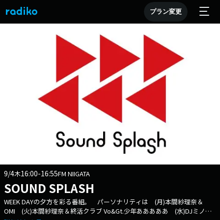
プラン変更
9/4
16:00-16:55
木
FM NIIGATA
SOUND SPLASH
WEEK DAYの夕方を彩る番組。 パーソナリティは (月)本間紗理奈＆
OMI (火)本間紗理奈＆終活クラブ Vo&Gt.少年あああああ (水)DJミノル