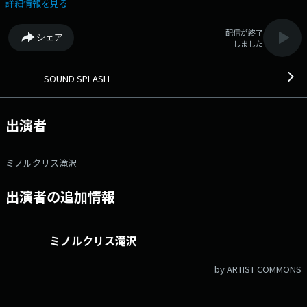
クリス＆鎌田アレクシッチさやか (木)DJミノルクリス＆芦川玲一 (金)
詳細情報を見る
上村知世＆かえでらぱん ▽16:13〜 【 はぴねすくらぶラジオショッピ
ング 】 はぴねすくらぶのおススメ商品などをご紹介！ ▽16:27〜 【
配信が終了
シェア
ソフト99インフォメーション 】 週間天気予報をご紹介！ ▽16:30〜
しました
【 Smart money assist your life 】 保険のライフアシスト吉田さんに聞
く保険情報！ ▽16:45〜 【 Traffic＆Weather 】 交通情報と天気予
報 番組Webサイト：https://www.fmniigata.com/program/15 メッ
SOUND SPLASH
セージフォーム：
https://www.fmniigata.com/program/15/request_message/160 Xハ
ッシュタグは「#ss775」 Xアカウントは「@SOUNDSPLASH775」
出演者
ミノルクリス滝沢
出演者の追加情報
ミノルクリス滝沢
by ARTIST COMMONS