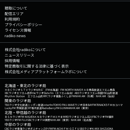
聴取について
配信エリア
利用規約
プライバシーポリシー
ライセンス情報
radiko news
株式会社radikoについて
ニュースリリース
採用情報
特定商取引に関する法律に基づく表示
株式会社メディアプラットフォームラボについて
北海道・東北のラジオ局
ＨＢＣラジオ
ＳＴＶラジオ
AIR-G'（FM北海道）
FM NORTH WAVE
ＲＡＢ青森放送
エフエム青森
IBCラジオ
エフエム岩手
tbcラジオ
Date fm（エフエム仙台）
ABSラジオ
エフエム秋田
YBC山形放送
Rhythm Station エフエム山形
RFCラジオ福島
ふくしまFM
NHK AM（札幌）
NHK AM（仙台）
関東のラジオ局
TBSラジオ
文化放送
ニッポン放送
interfm
TOKYO FM
J-WAVE
ラジオ日本
BAYFM78
NACK5
ＦＭヨコハマ
LuckyFM 茨城放送
CRT栃木放送
RadioBerry
FM GUNMA
NHK AM（東京）
北陸・甲信越のラジオ局
ＢＳＮラジオ
FM NIIGATA
ＫＮＢラジオ
ＦＭとやま
MROラジオ
エフエム石川
FBCラジオ
FM福井
YBSラジオ
FM FUJI
SBCラジオ
ＦＭ長野
NHK AM（東京）
NHK AM（名古屋）
中部のラジオ局
CBCラジオ
東海ラジオ
ぎふチャン
ZIP-FM
FM AICHI
ＦＭ ＧＩＦＵ
SBSラジオ
K-MIX SHIZUOKA