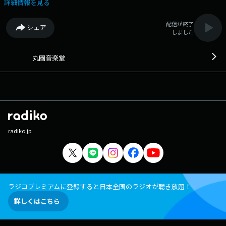
在し、サポーターは歌い、踊り、跳ね、そのリズムに乗って応援をす
詳細情報を見る
る。 そんな思いを持って始まった篠園音楽堂がリニューアル。 元サッ
カー日本代表の前園真聖と、元女子サッカー日本代表で、２０１１年ワー
配信が終了
シェア
ルドカップドイツ大会の優勝メンバーである丸山桂里奈のサッカーコンビ
しました
が、お互いの押し曲をぶつけ合います。 番組Webサイト：
http://jfn.jp/maruzono メッセージフォーム：
https://form.audee.jp/maruzono/message
丸園音楽堂
radiko.jp
ラジコプレミアムに登録すると日本全国のラジオが聴き放題！
詳しくはこちら