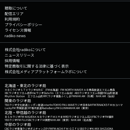
聴取について
配信エリア
利用規約
プライバシーポリシー
ライセンス情報
radiko news
株式会社radikoについて
ニュースリリース
採用情報
特定商取引に関する法律に基づく表示
株式会社メディアプラットフォームラボについて
北海道・東北のラジオ局
ＨＢＣラジオ
ＳＴＶラジオ
AIR-G'（FM北海道）
FM NORTH WAVE
ＲＡＢ青森放送
エフエム青森
IBCラジオ
エフエム岩手
tbcラジオ
Date fm（エフエム仙台）
ABSラジオ
エフエム秋田
YBC山形放送
Rhythm Station エフエム山形
RFCラジオ福島
ふくしまFM
NHK AM（札幌）
NHK AM（仙台）
関東のラジオ局
TBSラジオ
文化放送
ニッポン放送
interfm
TOKYO FM
J-WAVE
ラジオ日本
BAYFM78
NACK5
ＦＭヨコハマ
LuckyFM 茨城放送
CRT栃木放送
RadioBerry
FM GUNMA
NHK AM（東京）
北陸・甲信越のラジオ局
ＢＳＮラジオ
FM NIIGATA
ＫＮＢラジオ
ＦＭとやま
MROラジオ
エフエム石川
FBCラジオ
FM福井
YBSラジオ
FM FUJI
SBCラジオ
ＦＭ長野
NHK AM（東京）
NHK AM（名古屋）
中部のラジオ局
CBCラジオ
東海ラジオ
ぎふチャン
ZIP-FM
FM AICHI
ＦＭ ＧＩＦＵ
SBSラジオ
K-MIX SHIZUOKA