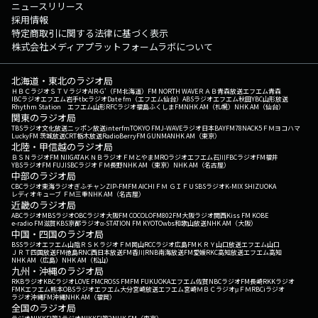
ニュースリリース
採用情報
特定商取引に関する法律に基づく表示
株式会社メディアプラットフォームラボについて
北海道・東北のラジオ局
ＨＢＣラジオ
ＳＴＶラジオ
AIR-G'（FM北海道）
FM NORTH WAVE
ＲＡＢ青森放送
エフエム青森
IBCラジオ
エフエム岩手
tbcラジオ
Date fm（エフエム仙台）
ABSラジオ
エフエム秋田
YBC山形放送
Rhythm Station エフエム山形
RFCラジオ福島
ふくしまFM
NHK AM（札幌）
NHK AM（仙台）
関東のラジオ局
TBSラジオ
文化放送
ニッポン放送
interfm
TOKYO FM
J-WAVE
ラジオ日本
BAYFM78
NACK5
ＦＭヨコハマ
LuckyFM 茨城放送
CRT栃木放送
RadioBerry
FM GUNMA
NHK AM（東京）
北陸・甲信越のラジオ局
ＢＳＮラジオ
FM NIIGATA
ＫＮＢラジオ
ＦＭとやま
MROラジオ
エフエム石川
FBCラジオ
FM福井
YBSラジオ
FM FUJI
SBCラジオ
ＦＭ長野
NHK AM（東京）
NHK AM（名古屋）
中部のラジオ局
CBCラジオ
東海ラジオ
ぎふチャン
ZIP-FM
FM AICHI
ＦＭ ＧＩＦＵ
SBSラジオ
K-MIX SHIZUOKA
レディオキューブ ＦＭ三重
NHK AM（名古屋）
近畿のラジオ局
ABCラジオ
MBSラジオ
OBCラジオ大阪
FM COCOLO
FM802
FM大阪
ラジオ関西
Kiss FM KOBE
e-radio FM滋賀
KBS京都ラジオ
α-STATION FM KYOTO
wbs和歌山放送
NHK AM（大阪）
中国・四国のラジオ局
BSSラジオ
エフエム山陰
ＲＳＫラジオ
ＦＭ岡山
RCCラジオ
広島FM
ＫＲＹ山口放送
エフエム山口
ＪＲＴ四国放送
FM徳島
RNC西日本放送
FM香川
RNB南海放送
FM愛媛
RKC高知放送
エフエム高知
NHK AM（広島）
NHK AM（松山）
九州・沖縄のラジオ局
RKBラジオ
KBCラジオ
LOVE FM
CROSS FM
FM FUKUOKA
エフエム佐賀
NBCラジオ
FM長崎
RKKラジオ
FMKエフエム熊本
OBSラジオ
エフエム大分
宮崎放送
エフエム宮崎
ＭＢＣラジオ
μＦＭ
RBCiラジオ
ラジオ沖縄
FM沖縄
NHK AM（福岡）
全国のラジオ局