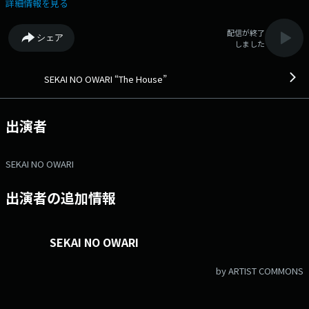
代から聞いてくれていた方も、最近聴き始めたのに...というあなたも、最
詳細情報を見る
後のThe Houseを4人と一緒にラジオの前でお楽しみ下さい。 番組
Webサイト：https://www.tfm.co.jp/house/ メッセージフォーム：
配信が終了
シェア
https://www.tfm.co.jp/f/house/message
しました
SEKAI NO OWARI “The House”
出演者
SEKAI NO OWARI
出演者の追加情報
SEKAI NO OWARI
by ARTIST COMMONS