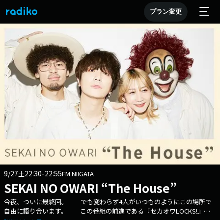
プラン変更
9/27
22:30-22:55
土
FM NIIGATA
SEKAI NO OWARI “The House”
今夜、ついに最終回。 でも変わらず4人がいつものようにこの場所で
自由に語り合います。 この番組の前進である『セカオワLOCKS!』時