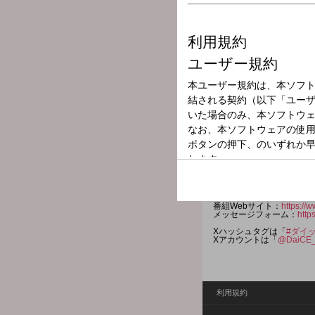
放送局
放送時間
2025年10月4日
番組名
Da-iCEの大野雄大
５人組男性アーティスト「
仕事の話はもちろん、料理
開のお喋りをお届けする初
大野雄大のありのままを知
番組Webサイト：
https://w
メッセージフォーム：
http
Xハッシュタグは「
#ダイ
Xアカウントは「
@DaiCE_
利用規約