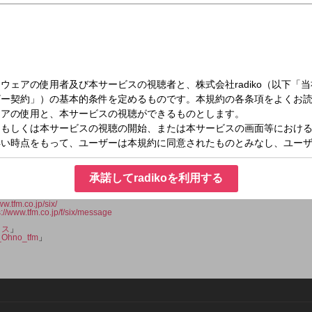
（土）18:30～18:55
ッス！supported by BOAT RACE
Da-iCE」のメンバーで、ソロとしても活躍する大野雄大。
・釣りなどの趣味、今考えているあんなことやこんなこと、時にはゲストを迎えな
承諾してradikoを利用する
のソロラジオ番組！
ることができる25分間です。
ww.tfm.co.jp/six/
s://www.tfm.co.jp/f/six/message
ッス
」
Ohno_tfm
」