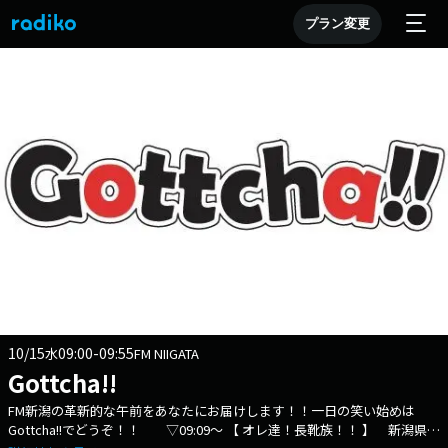
プラン変更
10/15
09:00-09:55
水
FM NIIGATA
Gottcha!!
FM新潟の革新的な午前をあなたにお届けします！！一日の笑い始めは
Gottcha!!でどうぞ！！ ▽09:09〜 【 オレ達！長靴族！！ 】 新潟県内