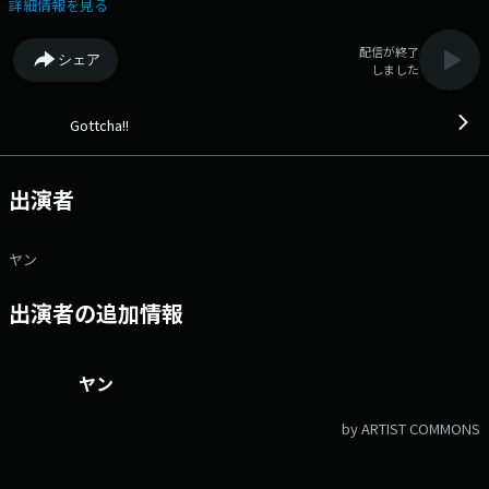
で農業／漁業／林業などを中心に、今日も汗をかきながら働く方に生電話
詳細情報を見る
でお話をお聞きします。 ▽09:35〜 【 DNA活性化計画 】 体と心を元
気にする企画をお届け！FM-NIIGATAパーソナリティの意外な一面も見られ
配信が終了
シェア
るかも！？ ▽09:48〜 【 Traffic Information 】 交通情報
しました
▽09:51〜 【 Weather Report 】 天気予報 番組Webサイト：
https://www.fmniigata.com/program/51 メッセージフォーム：
https://www.fmniigata.com/program/51/request_message/1565 X
Gottcha!!
ハッシュタグは「#ゴッチャ」 Xアカウントは「@gottcha_fmn」
出演者
ヤン
出演者の追加情報
ヤン
by ARTIST COMMONS