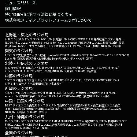
ニュースリリース
採用情報
特定商取引に関する法律に基づく表示
株式会社メディアプラットフォームラボについて
北海道・東北のラジオ局
ＨＢＣラジオ
ＳＴＶラジオ
AIR-G'（FM北海道）
FM NORTH WAVE
ＲＡＢ青森放送
エフエム青森
IBCラジオ
エフエム岩手
tbcラジオ
Date fm（エフエム仙台）
ABSラジオ
エフエム秋田
YBC山形放送
Rhythm Station エフエム山形
RFCラジオ福島
ふくしまFM
NHK AM（札幌）
NHK AM（仙台）
関東のラジオ局
TBSラジオ
文化放送
ニッポン放送
interfm
TOKYO FM
J-WAVE
ラジオ日本
BAYFM78
NACK5
ＦＭヨコハマ
LuckyFM 茨城放送
CRT栃木放送
RadioBerry
FM GUNMA
NHK AM（東京）
北陸・甲信越のラジオ局
ＢＳＮラジオ
FM NIIGATA
ＫＮＢラジオ
ＦＭとやま
MROラジオ
エフエム石川
FBCラジオ
FM福井
YBSラジオ
FM FUJI
SBCラジオ
ＦＭ長野
NHK AM（東京）
NHK AM（名古屋）
中部のラジオ局
CBCラジオ
東海ラジオ
ぎふチャン
ZIP-FM
FM AICHI
ＦＭ ＧＩＦＵ
SBSラジオ
K-MIX SHIZUOKA
レディオキューブ ＦＭ三重
NHK AM（名古屋）
近畿のラジオ局
ABCラジオ
MBSラジオ
OBCラジオ大阪
FM COCOLO
FM802
FM大阪
ラジオ関西
Kiss FM KOBE
e-radio FM滋賀
KBS京都ラジオ
α-STATION FM KYOTO
wbs和歌山放送
NHK AM（大阪）
中国・四国のラジオ局
BSSラジオ
エフエム山陰
ＲＳＫラジオ
ＦＭ岡山
RCCラジオ
広島FM
ＫＲＹ山口放送
エフエム山口
ＪＲＴ四国放送
FM徳島
RNC西日本放送
FM香川
RNB南海放送
FM愛媛
RKC高知放送
エフエム高知
NHK AM（広島）
NHK AM（松山）
九州・沖縄のラジオ局
RKBラジオ
KBCラジオ
LOVE FM
CROSS FM
FM FUKUOKA
エフエム佐賀
NBCラジオ
FM長崎
RKKラジオ
FMKエフエム熊本
OBSラジオ
エフエム大分
宮崎放送
エフエム宮崎
ＭＢＣラジオ
μＦＭ
RBCiラジオ
ラジオ沖縄
FM沖縄
NHK AM（福岡）
全国のラジオ局