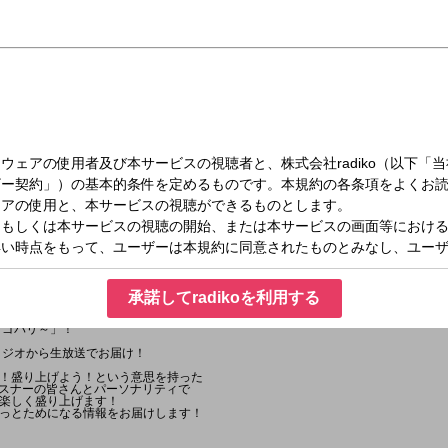
日（水）13:30～13:55
RTY！～ゴゴパリ～
承諾してradikoを利用する
～ゴゴパリ～」！
タジオから生放送でお届け！
！盛り上げよう！という意思を持った
＝リスナーの皆さんとパーソナリティで
楽しく盛り上げます！
っとためになる情報をお届けします！