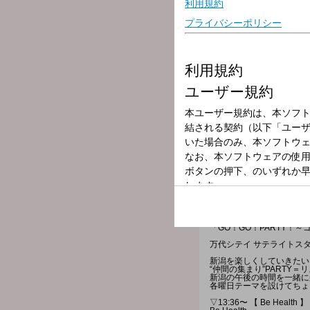
放送局
放送時間
2025年10月15
番組名
GO！GO！PA
「GO！GO！PARTY！
万代シテイ サテライトス
新潟を楽しくしていきたい
“仲間の集まり”PARTY
新潟の午後の時間を一緒に
各曜日テーマを設けてちょ
▽13:36〜 【 Be Health 】