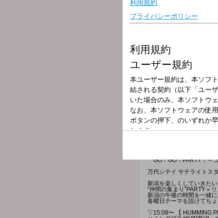
放送局
放送時間
2025年10月15
番組名
GO！GO！PA
「GO！GO！PARTY！
万代シテイ サテライトス
新潟を楽しくしていきたい
“仲間の集まり”PARTY
新潟の午後の時間を一緒に
各曜日テーマを設けてちょ
▽15:08〜 【 HUMMING PLA