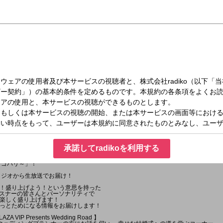
日（水）15:00～15:46
RTY！～ゴゴパリ～
承諾してradikoを利用する
～ゴゴパリ～」！
タジオから生放送でお届け！
！盛り上げよう！という意思を持った
＝リスナーの皆さんとパーソナリティで
楽しく盛り上げます！
っとためになる情報をお届けします！
ZA VIP Presents Wedding Road 】