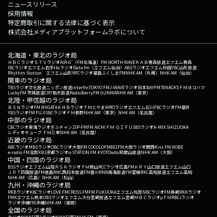
ニュースリリース
採用情報
特定商取引に関する法律に基づく表示
株式会社メディアプラットフォームラボについて
北海道・東北のラジオ局
ＨＢＣラジオ
ＳＴＶラジオ
AIR-G'（FM北海道）
FM NORTH WAVE
ＲＡＢ青森放送
エフエム青森
IBCラジオ
エフエム岩手
tbcラジオ
Date fm（エフエム仙台）
ABSラジオ
エフエム秋田
YBC山形放送
Rhythm Station エフエム山形
RFCラジオ福島
ふくしまFM
NHK AM（札幌）
NHK AM（仙台）
関東のラジオ局
TBSラジオ
文化放送
ニッポン放送
interfm
TOKYO FM
J-WAVE
ラジオ日本
BAYFM78
NACK5
ＦＭヨコハマ
LuckyFM 茨城放送
CRT栃木放送
RadioBerry
FM GUNMA
NHK AM（東京）
北陸・甲信越のラジオ局
ＢＳＮラジオ
FM NIIGATA
ＫＮＢラジオ
ＦＭとやま
MROラジオ
エフエム石川
FBCラジオ
FM福井
YBSラジオ
FM FUJI
SBCラジオ
ＦＭ長野
NHK AM（東京）
NHK AM（名古屋）
中部のラジオ局
CBCラジオ
東海ラジオ
ぎふチャン
ZIP-FM
FM AICHI
ＦＭ ＧＩＦＵ
SBSラジオ
K-MIX SHIZUOKA
レディオキューブ ＦＭ三重
NHK AM（名古屋）
近畿のラジオ局
ABCラジオ
MBSラジオ
OBCラジオ大阪
FM COCOLO
FM802
FM大阪
ラジオ関西
Kiss FM KOBE
e-radio FM滋賀
KBS京都ラジオ
α-STATION FM KYOTO
wbs和歌山放送
NHK AM（大阪）
中国・四国のラジオ局
BSSラジオ
エフエム山陰
ＲＳＫラジオ
ＦＭ岡山
RCCラジオ
広島FM
ＫＲＹ山口放送
エフエム山口
ＪＲＴ四国放送
FM徳島
RNC西日本放送
FM香川
RNB南海放送
FM愛媛
RKC高知放送
エフエム高知
NHK AM（広島）
NHK AM（松山）
九州・沖縄のラジオ局
RKBラジオ
KBCラジオ
LOVE FM
CROSS FM
FM FUKUOKA
エフエム佐賀
NBCラジオ
FM長崎
RKKラジオ
FMKエフエム熊本
OBSラジオ
エフエム大分
宮崎放送
エフエム宮崎
ＭＢＣラジオ
μＦＭ
RBCiラジオ
ラジオ沖縄
FM沖縄
NHK AM（福岡）
全国のラジオ局