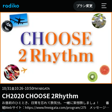
プラン変更
10/31
10:26-10:50
金
FM NIIGATA
CH2020 CHOOSE 2Rhythm
お昼前のひととき、日常を忘れて旅気分。一緒に妄想旅しましょ！ 番
組Webサイト：https://www.fmniigata.com/program/275 メッセージフ