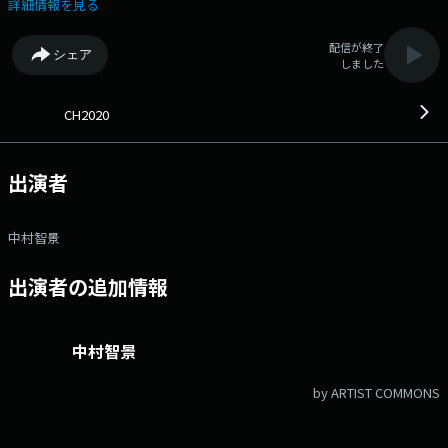
ォーム：
詳細情報を見る
https://www.fmniigata.com/program/275/request_message/41667
Xハッシュタグは「#CH2020」 Xアカウントは「@ch2020fm775」
配信が終了
シェア
しました
CH2020
出演者
中村智景
出演者の追加情報
中村智景
by ARTIST COMMONS