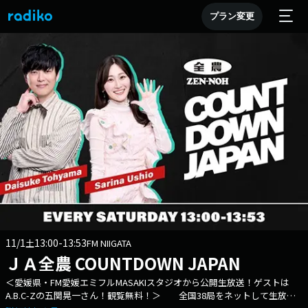
プラン変更
11/1
13:00-13:53
土
FM NIIGATA
ＪＡ全農 COUNTDOWN JAPAN
＜愛媛県・FM愛媛エミフルMASAKIスタジオから公開生放送！ゲストは
A.B.C-Zの五関晃一さん！観覧無料！＞ 全国38局をネットして生放送!!