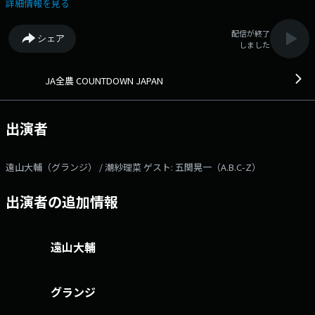
遠山大輔と潮紗理菜が土曜日のお昼を音楽とともに彩ります。 番組オ
詳細情報を見る
リジナルチャートのカウントダウンに加え、 JA全農からの“美味しい”プ
レゼントもあります！ そして今週のゲストは、A.B.C-Zの五関晃一さ
配信が終了
シェア
ん！サテライトスタジオでの公開生放送なのでぜひお越し下さい！ オ
しました
ンエアリアクションやメッセージ、プレゼント応募など、 皆さんの参加お
待ちしてます!! 本日のゲスト： 五関晃一（A.B.C-Z） 番組Webサイ
ト：https://www.tfm.co.jp/countdownjapan/ メッセージフォーム：
JA全農 COUNTDOWN JAPAN
https://www.tfm.co.jp/f/countdownjapan/message Xハッシュタグは
「#JA全農CDJ」 Xアカウントは「@JA_CDJ」
出演者
遠山大輔（グランジ） / 潮紗理菜 ゲスト: 五関晃一（A.B.C-Z）
出演者の追加情報
遠山大輔
グランジ