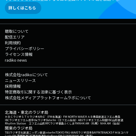
詳しくはこちら
聴取について
配信エリア
利用規約
プライバシーポリシー
ライセンス情報
radiko news
株式会社radikoについて
ニュースリリース
採用情報
特定商取引に関する法律に基づく表示
株式会社メディアプラットフォームラボについて
北海道・東北のラジオ局
ＨＢＣラジオ
ＳＴＶラジオ
AIR-G'（FM北海道）
FM NORTH WAVE
ＲＡＢ青森放送
エフエム青森
IBCラジオ
エフエム岩手
tbcラジオ
Date fm（エフエム仙台）
ABSラジオ
エフエム秋田
YBC山形放送
Rhythm Station エフエム山形
RFCラジオ福島
ふくしまFM
NHK AM（札幌）
NHK AM（仙台）
関東のラジオ局
TBSラジオ
文化放送
ニッポン放送
interfm
TOKYO FM
J-WAVE
ラジオ日本
BAYFM78
NACK5
ＦＭヨコハマ
LuckyFM 茨城放送
CRT栃木放送
RadioBerry
FM GUNMA
NHK AM（東京）